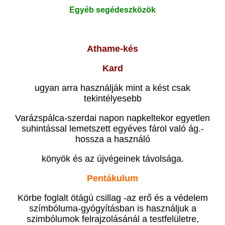
Egyéb segédeszközök
Athame-kés
Kard
ugyan arra használják mint a kést csak
tekintélyesebb
Varázspálca-szerdai napon napkeltekor egyetlen
suhintással lemetszett egyéves fárol való ág.-
hossza a használó
könyök és az újvégeinek távolsága.
Pentákulum
Körbe foglalt ötágú csillag -az erő és a védelem
szímbóluma-gyógyításban is használjuk a
szimbólumok felrajzolásánál a testfelületre,