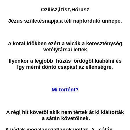
Ozilisz,Ízisz,Hórusz
Jézus születésnapja,a téli napforduló ünnepe.
A korai időkben ezért a wicák a kereszténység
vetélytársai lettek
Ilyenkor a legjobb húzás ördögöt kiabálni és
így mérni döntő csapást az ellenségre.
Mi történt?
A régi hit követői akik nem tértek át ki kiáltották
a sátán követőinek.
A vádak megalapozatlanok voltak. A sátán