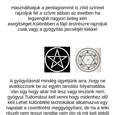
Használhatjuk a pentagrammit is zöld színnel
rajzoljuk fel a szívre abban az esetben ha
legyengült nagyon beteg kéri
asegítséget.Különbben a fájó testrészre rajzoljuk
csak,vagy a gyógyítás pecsétjét kékkel
A gyógyításnál mindég ügyeljünk arra ,hogy ne
avatkozzunk be az egyén tanulási folyamatába.
Van úgy hogy akár mit tesz vagy teszünk nem
gyógyul.Tudomásul kell venni hogy midenhez idő
kell.Lehet különbféle technikákat alkalmazva egy
napalatt a csonttörést meggyógyítani, de ha a lelki
részét nem tesszi rendbe nem jön rá mit kell ebből