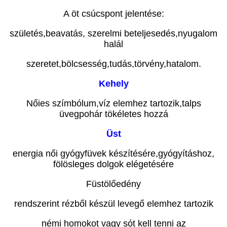
A öt csúcspont jelentése:
születés,beavatás, szerelmi beteljesedés,nyugalom
halál
szeretet,bölcsesség,tudás,törvény,hatalom.
Kehely
Nőies szímbólum,víz elemhez tartozik,talps
üvegpohár tökéletes hozzá
Üst
energia női gyógyfüvek készítésére,gyógyításhoz,
fölösleges dolgok elégetésére
Füstölőedény
rendszerint rézből készül levegő elemhez tartozik
némi homokot vagy sót kell tenni az