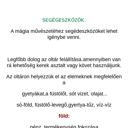
SEGÉGESZKÖZÖK:
A mágia művészetéhez segédeszközöket lehet
igénybe venni.
Legfőbb dolog az oltár felállítása.amennyiben van
rá lehetőség kerek asztalt vagy követ használjunk.
Az oltáron helyezzük el az elemeknek megfelelően
a
gyetyákat,a füstölőt, sót vizet, olajat...
só-föld, füstölő-levegő,gyertya-tűz, víz-víz
föld:
pénz, termékenység fokozása