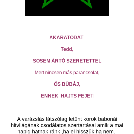
AKARATODAT
Tedd,
SOSEM ÁRTÓ SZERETETTEL
Mert nincsen más parancsolat,
ÖS BŰBÁJ,
ENNEK HAJTS FEJE
T!
A varázslás látszólag letűnt korok babonái
hitvilágának csodálatos szertartásai amik a mai
napig hatnak ránk ,ha el hisszük ha nem.