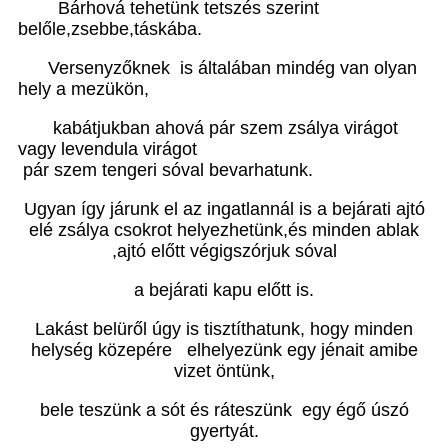
Bárhová tehetünk tetszés szerint
belőle,zsebbe,táskába.
Versenyzőknek is általában mindég van olyan
hely a mezükön,
kabátjukban ahová pár szem zsálya virágot
vagy levendula virágot
pár szem tengeri sóval bevarhatunk.
Ugyan így járunk el az ingatlannál is a bejárati ajtó
elé zsálya csokrot helyezhetünk,és minden ablak
,ajtó előtt végigszórjuk sóval
a bejárati kapu előtt is.
Lakást belüről úgy is tisztíthatunk, hogy minden
helység közepére elhelyezünk egy jénait amibe
vizet öntünk,
bele teszünk a sót és ráteszünk egy égő úszó
gyertyát.