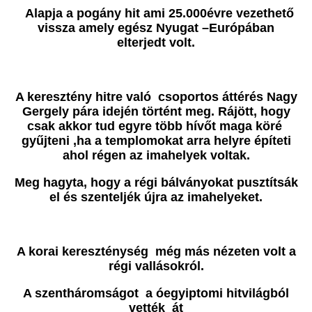
Alapja a pogány hit ami 25.000évre vezethető
vissza amely egész Nyugat –Európában
elterjedt volt.
A keresztény hitre való csoportos áttérés Nagy
Gergely pára idején történt meg. Rájött, hogy
csak akkor tud egyre több hívőt maga köré
gyűjteni ,ha a templomokat arra helyre építeti
ahol régen az imahelyek voltak.
Meg hagyta, hogy a régi bálványokat pusztítsák
el és szenteljék újra az imahelyeket.
A korai kereszténység még más nézeten volt a
régi vallásokról.
A szentháromságot a óegyiptomi hitvilágból
vették át