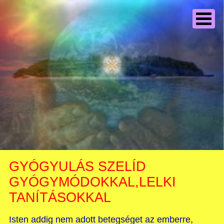
GYÓGYULÁS SZELÍD
GYÓGYMÓDOKKAL,LELKI
TANÍTÁSOKKAL
Isten addig nem adott betegséget az emberre,