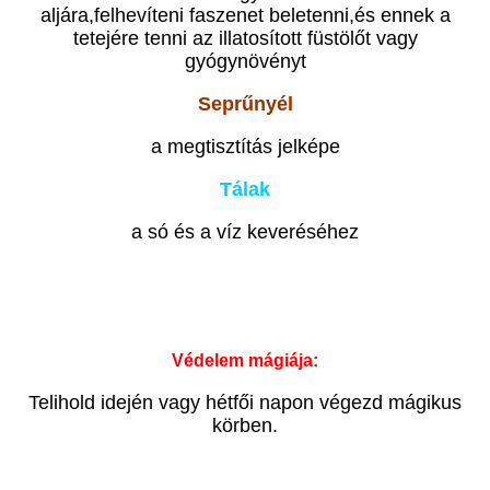
aljára,felhevíteni faszenet beletenni,és ennek a
tetejére tenni az illatosított füstölőt vagy
gyógynövényt
Seprűnyél
a megtisztítás jelképe
Tálak
a só és a víz keveréséhez
Védelem mágiája:
Telihold idején vagy hétfői napon végezd mágikus
körben.