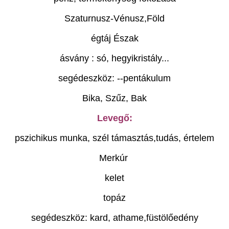
Szaturnusz-Vénusz,Föld
égtáj Észak
ásvány : só, hegyikristály...
segédeszköz: --pentákulum
Bika, Szűz, Bak
Levegő:
pszichikus munka, szél támasztás,tudás, értelem
Merkúr
kelet
topáz
segédeszköz: kard, athame,füstölőedény