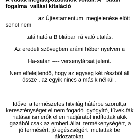
fogalma vallási kitaláció
az Újtestamentum
megjelenése előtt
sehol nem
található a Bibliában rá való utalás.
Az eredeti szövegben arámi héber nyelven a
Ha-satan ---- versenytársat jelent.
Nem elfelejtendő, hogy az egység két részből áll
össze , az egyik nincs a másik nélkül .
Idővel a természetes hitvilág hátérbe szorult,a
kereszténységet el nem fogadó
gyógyító, füvek-fák
hatásai ismerők ellen hadjáratot indítottak
akik
igazából csak az emberi-állati termékenységért, a
jó termésért, jó egészségért
mutattak be
áldozatokat.