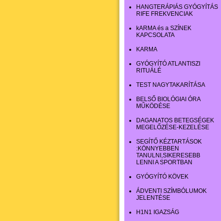
HANGTERÁPIÁS GYÓGYÍTÁS
RIFE FREKVENCIAK
kARMA és a SZÍNEK
KAPCSOLATA
KARMA
GYÓGYÍTÓ ATLANTISZI
RITUÁLÉ
TEST NAGYTAKARÍTÁSA
BELSŐ BIOLÓGIAI ÓRA
MŰKÖDÉSE
DAGANATOS BETEGSÉGEK
MEGELŐZÉSE-KEZELÉSE
SEGÍTŐ KÉZTARTÁSOK
:KÖNNYEBBEN
TANULNI,SIKERESEBB
LENNI A SPORTBAN
GYÓGYÍTÓ KÖVEK
ÁDVENTI SZÍMBÓLUMOK
JELENTÉSE
H1N1 IGAZSÁG