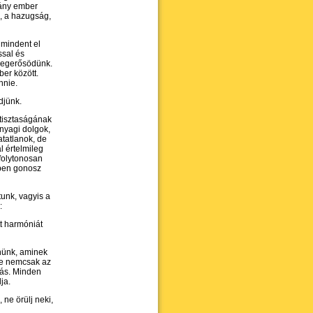
Hány ember
g, a hazugság,
mindent el
ssal és
 megerősödünk.
er között.
nnie.
djünk.
tisztaságának
anyagi dolgok,
atatlanok, de
l értelmileg
folytonosan
ben gonosz
tunk, vagyis a
:
t harmóniát
nnünk, aminek
De nemcsak az
zás. Minden
ja.
ne örülj neki,