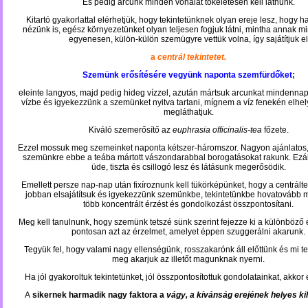
És pedig arcunk minden vonalát tökéletesen kell látnunk.
Kitartó gyakorlattal elérhetjük, hogy tekintetünknek olyan ereje lesz, hogy h
nézünk is, egész környezetünket olyan teljesen fogjuk látni, mintha annak m
egyenesen, külön-külön szemügyre vettük volna, így sajátítjuk el
a
centrál tekintetet.
Szemünk erősítésére vegyünk naponta szemfürdőket;
eleinte langyos, majd pedig hideg vízzel, azután mártsuk arcunkat mindennap
vízbe és igyekezzünk a szemünket nyitva tartani, mígnem a víz fenekén elhely
megláthatjuk.
Kiváló szemerősítő az
euphrasia officinalis-tea
főzete.
Ezzel mossuk meg szemeinket naponta kétszer-háromszor. Nagyon ajánlatos,
szemünkre ebbe a teába mártott vászondarabbal borogatásokat rakunk. Ezá
üde, tiszta és csillogó lesz és látásunk megerősödik.
Emellett persze nap-nap után fixíroznunk kell tükörképünket, hogy a centrálte
jobban elsajátítsuk és igyekezzünk szemünkbe, tekintetünkbe hovatovább 
több koncentrált érzést és gondolkozást összpontosítani.
Meg kell tanulnunk, hogy szemünk tetszé sünk szerint fejezze ki a különböző
pontosan azt az érzelmet, amelyet éppen szuggerálni akarunk.
Tegyük fel, hogy valami nagy ellenségünk, rosszakarónk áll előttünk és mi te
meg akarjuk az illetőt magunknak nyerni.
Ha jól gyakoroltuk tekintetünket, jól összpontosítottuk gondolatainkat, akkor e
A
sikernek harmadik nagy faktora a
vágy, a kívánság erejének helyes ki