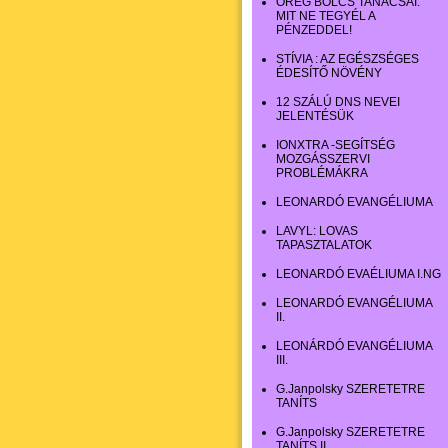
ÖREG BÖLCS TANÁCSAI:
MIT NE TEGYÉL A
PÉNZEDDEL!
STÍVIA : AZ EGÉSZSÉGES
ÉDESÍTŐ NÖVÉNY
12 SZÁLÚ DNS NEVEI
JELENTÉSÜK
IONXTRA -SEGÍTSÉG
MOZGÁSSZERVI
PROBLÉMÁKRA
LEONARDÓ EVANGÉLIUMA
LAVYL: LOVAS
TAPASZTALATOK
LEONARDÓ EVAÉLIUMA I.NG
LEONARDÓ EVANGÉLIUMA
II.
LEONÁRDÓ EVANGÉLIUMA
III.
G.Janpolsky SZERETETRE
TANÍTS
G.Janpolsky SZERETETRE
TANÍTS II.