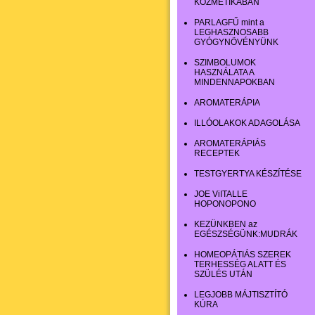
KOZMETIKÁBAN
PARLAGFŰ mint a
LEGHASZNOSABB
GYÓGYNÖVÉNYÜNK
SZIMBOLUMOK
HASZNÁLATA A
MINDENNAPOKBAN
AROMATERÁPIA
ILLÓOLAKOK ADAGOLÁSA
AROMATERÁPIÁS
RECEPTEK
TESTGYERTYA KÉSZÍTÉSE
JOE ViITALLE
HOPONOPONO
KEZÜNKBEN az
EGÉSZSÉGÜNK:MUDRÁK
HOMEOPÁTIÁS SZEREK
TERHESSÉG ALATT ÉS
SZÜLÉS UTÁN
LEGJOBB MÁJTISZTÍTÓ
KÚRA