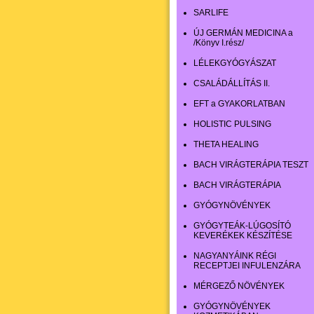
SARLIFE
ÚJ GERMÁN MEDICINA a
/Könyv I.rész/
LÉLEKGYÓGYÁSZAT
CSALÁDÁLLÍTÁS II.
EFT a GYAKORLATBAN
HOLISTIC PULSING
THETA HEALING
BACH VIRÁGTERÁPIA TESZT
BACH VIRÁGTERÁPIA
GYÓGYNÖVÉNYEK
GYÓGYTEÁK-LÚGOSÍTÓ
KEVERÉKEK KÉSZÍTÉSE
NAGYANYÁINK RÉGI
RECEPTJEI INFULENZÁRA
MÉRGEZŐ NÖVÉNYEK
GYÓGYNÖVÉNYEK