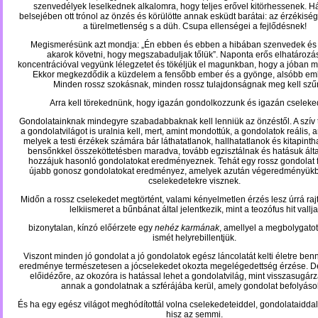
szenvedélyek leselkednek alkalomra, hogy teljes erővel kitörhessenek. 
belsejében ott trónol az önzés és körülötte annak esküdt barátai: az érzékisé
a türelmetlenség s a düh. Csupa ellenségei a fejlődésnek!
Megismerésünk azt mondja: „Én ebben és ebben a hibában szenvedek és 
akarok követni, hogy megszabaduljak tőlük”. Naponta erős elhatározá
koncentrációval ve­gyünk lélegzetet és tökéljük el magunkban, hogy a jóban
Ekkor megkezdődik a küzdelem a fensőbb ember és a gyönge, alsóbb emb
Minden rossz szokásnak, minden rossz tulajdonságnak meg kell szű
Arra kell törekednünk, hogy igazán gondolkozzunk és igazán cseleke
Gondolatainknak mindegyre szabadabbaknak kell lenniük az önzéstől. A szív 
a gondolatvilágot is uralnia kell, mert, amint mondottúk, a gondolatok reális, 
melyek a testi érzékek számára bár láthatatlanok, hallhatatlanok és kitapinth
bensőnkkel össze­kötte­tés­ben maradva, tovább egzisztálnak és hatásuk álta
hozzájuk hasonló gondo­latokat eredményeznek. Tehát egy rossz gondolat 
újabb gonosz gondolatokat eredményez, amelyek azután végeredményük
cselekedetekre visznek.
Midőn a rossz cselekedet megtörtént, valami kényelmetlen érzés lesz úrrá raj
lelkiismeret a bűnbánat által jelentkezik, mint a teozófus hit vallja
bizonytalan, kínzó elő­érzete egy
nehéz karmának
,
amellyel a megbolygatot
ismét helyrebillentjük.
Viszont minden jó gondolat a jó gondolatok egész láncolatát kelti életre be
eredménye természetesen a jócselekedet okozta megelégedettség érzése. 
előidézőre, az okozóra is hatással lehet a gondolatvilág,
mint visszasugár
annak a gondolatnak a szférájába kerül, amely gondolat befolyásol
És ha egy egész világot meghódítottál volna cselekedeteiddel, gondolataiddal, 
hisz az semmi.