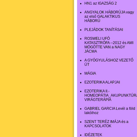
HN1 az IGAZSÁG 2
ANGYALOK HÁBORÚJA vagy
az első GALAKTIKUS
HÁBORÚ
PLEJÁDOK TANÍTÁSAI
ROSWELI UFÓ
KATASZTRÓFA --2012 és AMI
MÖGÖTTE VAN a NAGY
JÁCMA
A GYÓGYULÁSHOZ VEZETŐ
ÚT
MÁGIA
EZOTERIKA ALAPJAI
EZOTERIKA II.-
HOMEOPÁTIA_AKUPUNKTÚR
VIRÁGTERÁPIA
GABRIEL GARCIA Levél a föld
lakóihoz
SZENT TERÉZ IMÁJA és a
KAPCSOLATOK
IDÉZETEK