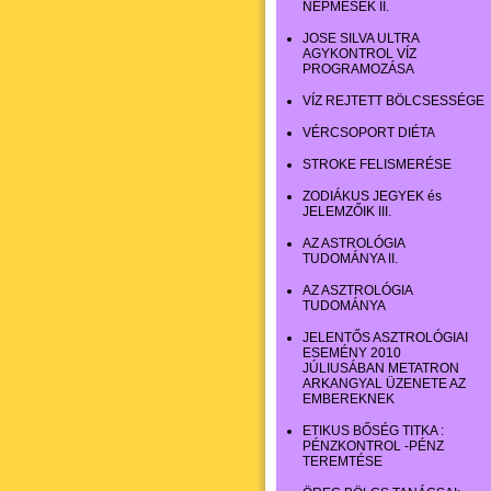
NÉPMESÉK II.
JOSE SILVA ULTRA
AGYKONTROL VÍZ
PROGRAMOZÁSA
VÍZ REJTETT BÖLCSESSÉGE
VÉRCSOPORT DIÉTA
STROKE FELISMERÉSE
ZODIÁKUS JEGYEK és
JELEMZŐIK III.
AZ ASTROLÓGIA
TUDOMÁNYA II.
AZ ASZTROLÓGIA
TUDOMÁNYA
JELENTŐS ASZTROLÓGIAI
ESEMÉNY 2010
JÚLIUSÁBAN METATRON
ARKANGYAL ÜZENETE AZ
EMBEREKNEK
ETIKUS BŐSÉG TITKA :
PÉNZKONTROL -PÉNZ
TEREMTÉSE