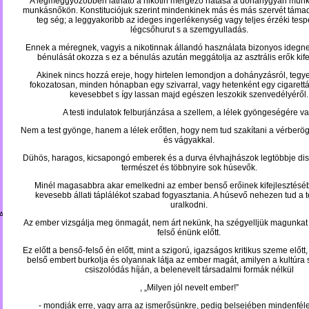
A legmeggyőzőbben látható a nikotin mérgező hatása a dohánygyári mun
munkásnőkön. Konstituciójuk szerint mindenkinek más és más szervét táma
teg ség; a leggyakoribb az ideges ingerlékenység vagy teljes érzéki tesp
légcsőhurut s a szemgyulladás.
Ennek a méregnek, vagyis a nikotinnak állandó használata bizonyos idegn
bénulását okozza s ez a bénulás azután meggátolja az asztrális erők kife
Akinek nincs hozzá ereje, hogy hirtelen lemondjon a dohányzásról, tegy
fokozatosan, minden hónapban egy szivarral, vagy hetenként egy cigarettá
kevesebbet s így lassan majd egészen leszokik szenvedélyéről.
A testi indulatok felburjánzása a szellem, a lélek gyöngeségére val
Nem a test gyönge, hanem a lélek erőtlen, hogy nem tud szakítani a vérberö
és vágyakkal.
Dühös, haragos, kicsapongó emberek és a durva élvhajhászok legtöbbje di
természet és többnyire sok húsevők.
Minél magasabbra akar emelkedni az ember benső erőinek kifejlesz­tésé
kevesebb állati táplálékot szabad fogyasztania. A húsevő nehezen tud a te
uralkodni.
A_BACH
Az ember vizsgálja meg önmagát, nem árt nekünk, ha szégyelljük magunkat 
felső énünk előtt.
Ez előtt a benső-felső én előtt, mint a szigorú, igazságos kritikus szeme előtt,
belső embert burkolja és olyannak látja az ember magát, amilyen a kultúra s
csiszolódás híján, a belenevelt társadalmi formák nélkül
, „Milyen jól nevelt ember!”
- mondják erre, vagy arra az ismerősünkre, pedig belsejében mindenfél