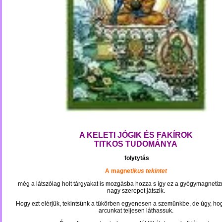
A KELETI JÓGIK ÉS FAKÍROK
TITKOS TUDOMÁNYA
folytytás
A magne
tikus tekintet
még a látszólag holt tárgyakat is mozgásba hozza s így ez a gyógymagnetiz
nagy szerepet játszik.
Hogy ezt elérjük, tekintsünk a tükörben egyenesen a szemünkbe, de úgy, ho
arcunkat teljesen láthassuk.