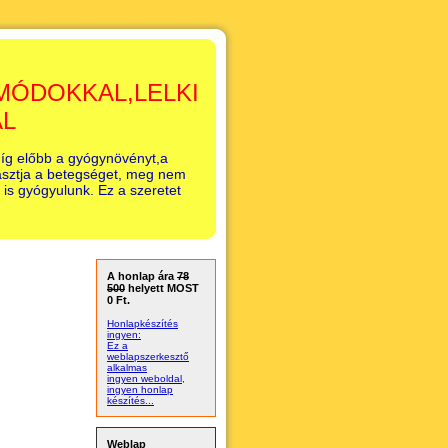
MÓDOKKAL,LELKI
AL
íg előbb a gyógynövényt,a
lasztja a betegséget, meg nem
 is gyógyulunk. Ez a szeretet
A honlap ára
78
500
helyett MOST
0 Ft.
Honlapkészítés
ingyen:
Ez a
weblapszerkesztő
alkalmas
ingyen weboldal,
ingyen honlap
készítés...
Weblap