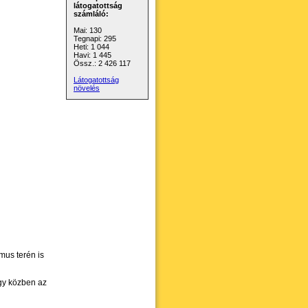
látogatottság
számláló:
Mai: 130
Tegnapi: 295
Heti: 1 044
Havi: 1 445
Össz.: 2 426 117
Látogatottság
növelés
mus terén is
gy közben az