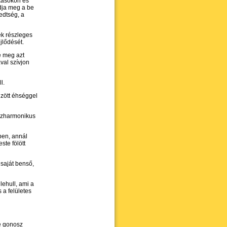
kásokon és
dja meg a be
edtség, a
ek részleges
jlődését.
e meg azt
val szívjon
l.
gzött éhséggel
szharmonikus
ben, annál
ste fölött
saját benső,
 lehull, ami a
 a felületes
e gonosz