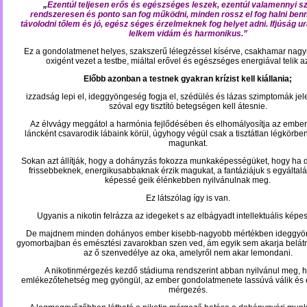
„
Ezentúl teljesen erős és egészséges leszek, ezentúl valamennyi 
rendszeresen és ponto san fog működni, minden rossz el fog halni benn
távolodni tőlem és jó, egész séges érzelmeknek fog helyet adni. Ifjúság u
lelkem vidám és harmonikus.”
Ez a gondolatmenet helyes, szakszerű lélegzéssel kísérve, csakhamar na
oxigént vezet a testbe, miáltal erővel és egészséges energiával telik 
Előbb azonban a testnek gyakran krízist kell kiállania;
izzadság lepi el, ideggyöngeség fogja el, szédülés és lázas szimptomák jel
szóval egy tisztító betegségen kell átesnie.
Az élvvágy meggátol a harmónia fejlődésében és elhomályosítja az embers
láncként csavarodik lábaink körül, úgyhogy végül csak a tisztátlan légkörben
magunkat.
Sokan azt állítják, hogy a dohányzás fokozza munkaképességüket, hogy ha
frissebbeknek, energikusabbaknak érzik magukat, a fantáziájuk s egyáltalá
képessé geik élénkebben nyilvánulnak meg.
Ez látszólag így is van.
Ugyanis a nikotin felrázza az idegeket s az elbágyadt intellektuális képe
De majdnem minden dohányos ember kisebb-nagyobb mértékben ideggyö
gyomorbajban és emésztési zavarokban szen ved, ám egyik sem akarja belát
az ő szenvedélye az oka, amelyről nem akar lemondani.
A nikotinmérgezés kezdő stádiuma rendszerint abban nyilvánul meg, 
emlékezőtehetség meg gyöngül, az ember gondolatmenete lassúvá válik és e
mérgezés.