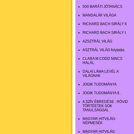
500 BARÁTI JÓTANÁCS
MANDALÁK VILÁGA
RICHARD BACH SIRÁLY II
RICHARD BACH SIRÁLY I.
AZSZTRÁL VILÁG
ASZTRÁL VILÁG folytatás
CLARA M.CODD NINCS
HALÁL
DALAI LÁMA LEVÉL A
VILÁGNAK
JOGIK TUDOMÁNYA
JOGIK TUDOMÁNYA II..
A SZÍV ÉBREDÉSE : RÖVID
TÖRTÉETEK SOK
TANULSÁGGAL
MAGYAR HITVILÁG-
NÉPMESÉK
MAGYAR HITVILÁG