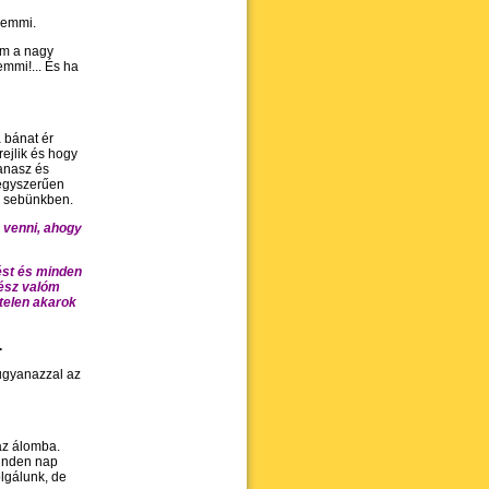
semmi.
em a nagy
mmi!... És ha
 bánat ér
ejlik és hogy
anasz és
 egyszerűen
k sebünkben.
 venni, ahogy
ést és minden
gész valóm
telen akarok
.
 ugyanazzal az
az álomba.
minden nap
lgálunk, de