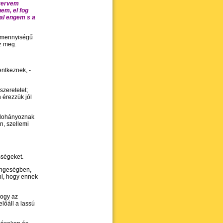
szervem
em, el fog
ral engem s a
gymennyiségű
az meg.
entkeznek, -
zeretetet;
 érezzük jól
 dohányoznak
n, szellemi
sségeket.
ngeségben,
ni, hogy ennek
hogy az
lőáll a lassú