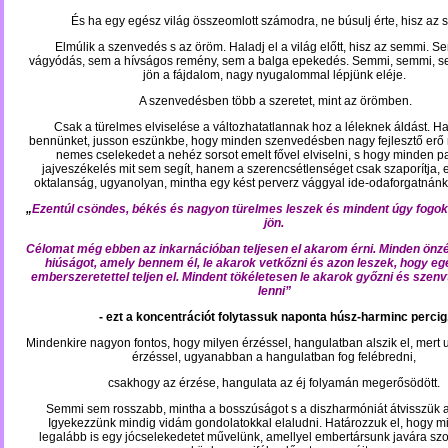
És ha egy egész világ összeomlott számodra, ne búsulj érte, hisz az 
Elmúlik a szenvedés s az öröm. Haladj el a világ előtt, hisz az semmi. S
vágyódás, sem a hívságos remény,
sem a balga epekedés. Semmi, semmi, se
jön a fájda­lom, nagy nyugalommal lépjünk eléje.
A szenvedésben több a szeretet, mint az örömben.
Csak a türelmes elviselése a változhatatlannak hoz a léleknek áldást. Ha
bennünket, jusson eszünkbe, hogy minden szenvedésben nagy fejlesztő erő r
nemes cselekedet a nehéz sorsot emelt fővel elviselni, s hogy minden p
jajveszékelés mit sem segít, hanem a szerencsétlenséget csak szaporítja,
oktalanság, ugyanolyan, mintha egy kést perverz vággyal ide-odaforgatnán
„
Ezentúl csöndes, békés és nagyon türelmes leszek és mindent úgy fogok
jön.
Célomat még ebben az inkarnációban teljesen el akarom érni. Minden önz
hiú­ságot, amely bennem él, le akarok vetkőzni és azon leszek, hogy e
emberszeretettel teljen el. Mindent
tökéletesen le akarok győzni és szenv
lenni”
- ezt a koncentrá­ciót folytassuk naponta húsz-harminc percig
Mindenkire nagyon fontos, hogy milyen érzéssel, hangulatban alszik el, mert
érzés­­sel, ugyanabban a hangulatban fog felébredni,
csakhogy az érzése, hangulata az éj folya­mán megerősödött.
Semmi sem rosszabb, mintha a bosszúságot s a diszharmóniát átvisszük 
Igyekezzünk mindig vidám gondolatokkal elaludni. Határozzuk el, hogy 
legalább is egy jócselekedetet művelünk, amellyel embertársunk javára szo