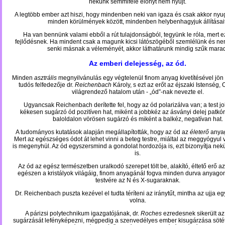
nekünk semmiféle előnyt nem nyújt.
A legtöbb ember azt hiszi, hogy mindenben neki van igaza és csak akkor nyu
minden körülmények között, mindenben helybenhagyjuk állításait
Ha van bennünk valami ebből a rút tulajdonságból, tegyünk le róla, mert ez
fejlődésnek. Ha mindent csak a magunk kicsi látószögéből szemlélünk és ne
senki másnak a véleményét, akkor láthatárunk mindig szűk mara
Az emberi delejesség, az ód.
Minden
asztrális
megnyilvánulás egy végtelenül finom anyag kivetítésével jön 
tudós felfedezője dr.
Reichenbach
Károly, s ezt az erőt az éjszaki Istenség, 
világrendező hatalom után - „ód”-nak nevezte el.
Ugyancsak Reichenbach derítette fel, hogy az ód polarizálva van; a test j
kékesen sugárzó ód pozitíven hat, miként a jobbkéz az ásványi delej patkór
baloldalon vörösen sugárzó és miként a balkéz, negatívan hat.
A tudományos kutatások alapján megállapították, hogy az ód az
életerő
anyag
Mert az egészséges ódot át lehet vinni a beteg testre, miáltal az meggyógyul
is megenyhül. Az ód egyszersmind a gondolat hordozója is, ezt bizonyítja nekü
is.
Az ód az egész természetben uralkodó szerepet tölt be, alakító, éltető erő az
egészen a kristályok világáig, finom anyagánál fogva minden durva anyagon 
testvére az N és X-sugaraknak.
Dr. Reichenbach puszta kezével el tudta téríteni az iránytűt, mintha az ujja e
volna.
A párizsi polytechnikum igazgatójának, dr.
Roches
ezredesnek sikerült az
sugárzását lefényképezni, mégpedig a szenvedélyes ember kisugárzása sötétv