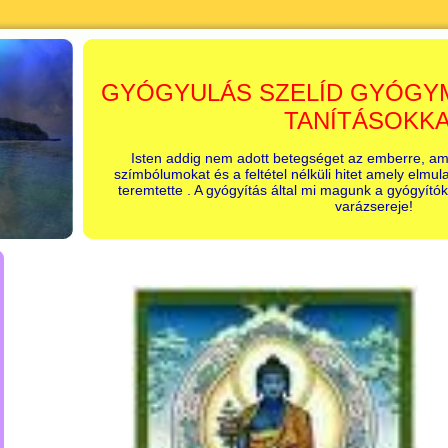
GYÓGYULÁS SZELÍD GYÓGY
TANÍTÁSOKK
Isten addig nem adott betegséget az emberre, am
szímbólumokat és a feltétel nélküli hitet amely elmu
teremtette . A gyógyítás által mi magunk a gyógyítók
varázsereje!