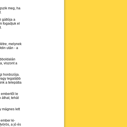
gszik meg, ha
.
 gátlója a
m fogadjuk el
d.
létre, melynek
Odin után - a
obboldalán
a, viszont a
i hordozója.
 vagy legalább
nk a telepátia
 embertől le
áthat, tehát
gy mágnes lett
 ember ki­
örös, a jó és