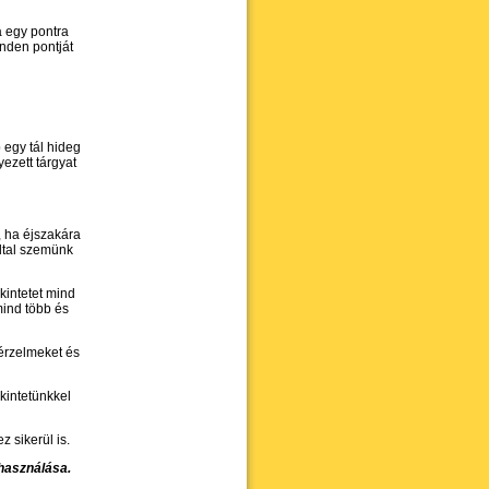
a egy pontra
inden pontját
 egy tál hideg
ezett tárgyat
 ha éjszakára
ltal szemünk
kintetet mind
mind több és
 érzelmeket és
kintetünkkel
z sikerül is.
használása.