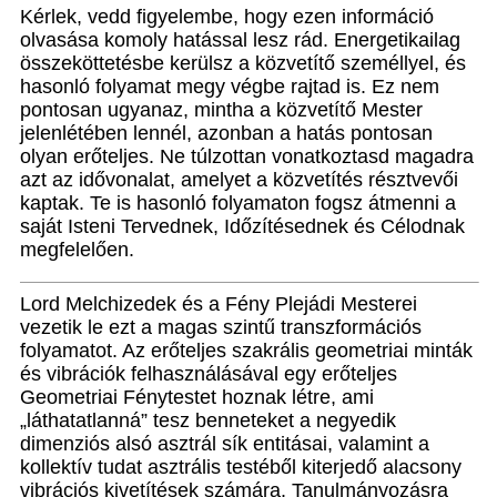
Kérlek, vedd figyelembe, hogy ezen információ
olvasása komoly hatással lesz rád. Energetikailag
összeköttetésbe kerülsz a közvetítő személlyel, és
hasonló folyamat megy végbe rajtad is. Ez nem
pontosan ugyanaz, mintha a közvetítő Mester
jelenlétében lennél, azonban a hatás pontosan
olyan erőteljes. Ne túlzottan vonatkoztasd magadra
azt az idővonalat, amelyet a közvetítés résztvevői
kaptak. Te is hasonló folyamaton fogsz átmenni a
saját Isteni Tervednek, Időzítésednek és Célodnak
megfelelően.
Lord Melchizedek és a Fény Plejádi Mesterei
vezetik le ezt a magas szintű transzformációs
folyamatot. Az erőteljes szakrális geometriai minták
és vibrációk felhasználásával egy erőteljes
Geometriai Fénytestet hoznak létre, ami
„láthatatlanná” tesz benneteket a negyedik
dimenziós alsó asztrál sík entitásai, valamint a
kollektív tudat asztrális testéből kiterjedő alacsony
vibrációs kivetítések számára. Tanulmányozásra