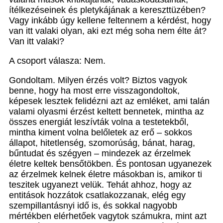
ítélkezéseinek és pletykájának a kereszttüzében?
Vagy inkább úgy kellene feltennem a kérdést, hogy
van itt valaki olyan, aki ezt még soha nem élte át?
Van itt valaki?
A csoport válasza: Nem.
Gondoltam. Milyen érzés volt? Biztos vagyok
benne, hogy ha most erre visszagondoltok,
képesek lesztek felidézni azt az emléket, ami talán
valami olyasmi érzést keltett bennetek, mintha az
összes energiát leszívták volna a testetekből,
mintha kiment volna belőletek az erő – sokkos
állapot, hitetlenség, szomorúság, bánat, harag,
bűntudat és szégyen – mindezek az érzelmek
életre keltek bensőtökben. És pontosan ugyanezek
az érzelmek kelnek életre másokban is, amikor ti
teszitek ugyanezt velük. Tehát ahhoz, hogy az
entitások hozzátok csatlakozzanak, elég egy
szempillantásnyi idő is, és sokkal nagyobb
mértékben elérhetőek vagytok számukra, mint azt