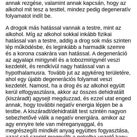
annak rezgése, valamint annak kapcsán, hogy az
alkohol mit tesz a testtel, mindez pedig degeneratív
folyamatot indít be.
A drogok más hatással vannak a testre, mint az
alkohol. Míg az alkohol sokkal inkább fizikai
hatással van a testre, addig a drog sok más szinten
lép működésbe, és leginkább a harmadik szemre
és a korona csakrára van hatással. A degeneráció
az agyalapi mirigynél és a tobozmirigynél veszi
kezdetét, és rendkívül nagy hatással van a
hypothalamusra. Tovább jut az agykéreg területére,
ahol egy újabb degenerációs folyamat veszi
kezdetét. Namost, ha a drog és az alkohol együtt
kerül elfogyasztásra, akkor az összes dehidratált
(kiszáradt) agysejt megduzzad, és ezzel utat enged
annak, hogy további negatív energia lépjen be a
testbe. A kiszáradt/dehidratált test szintén nagyon
sebezhetővé válik a negatív energiára. amikor az
agy ennyire tele van méreganyaggal, és
megrészegíti mindkét anyag együttes fogyasztása,