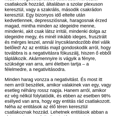
csatlakozik hozzád, általában a szolar plexuson
keresztül, vagy a szakrális, második csakrádon
keresztül. Egy bizonyos idő eltelte után
kedvetlennek, depressziósnak, haragosnak érzed
magad, mintha minden az idegeidre menne,
mindenki, akit csak látsz irritál, mindenki dolga az
idegeidre megy, és minél inkább ideges, frusztrált
és mérges leszel, annál ínycsiklandozóbb étel válik
belőled! Az az entitás majd gondoskodik arról, hogy
továbbra is a negativitásra fókuszálj, hiszen ő ebből
táplálkozik. Akármennyire is vágyik a fényre,
szüksége van arra, ami életben tartja – a
félelmedre, a negativitásodra.
Minden harag vonzza a negativitást. És most itt
nem arról beszélek, amikor valakinek van egy, vagy
esetleg néhány rossz napja. Hanem arról, amikor
ez vég nélkül folytatódik, és ebben az esetben 98%
esélyed van arra, hogy egy entitás rád csatlakozott.
Néha az entitások az élő téren keresztül
csatlakoznak hozzád. Lehetnek entitások abban a