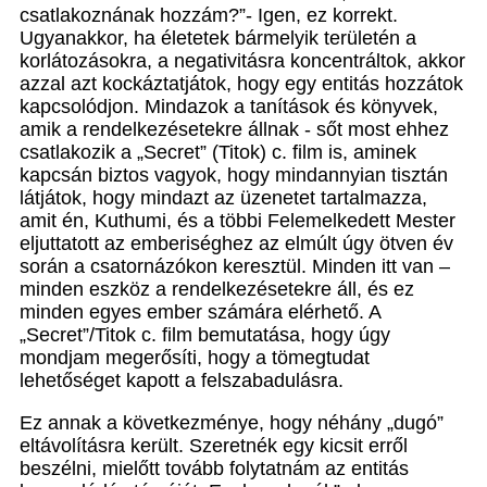
csatlakoznának hozzám?”- Igen, ez korrekt.
Ugyanakkor, ha életetek bármelyik területén a
korlátozásokra, a negativitásra koncentráltok, akkor
azzal azt kockáztatjátok, hogy egy entitás hozzátok
kapcsolódjon. Mindazok a tanítások és könyvek,
amik a rendelkezésetekre állnak - sőt most ehhez
csatlakozik a „Secret” (Titok) c. film is, aminek
kapcsán biztos vagyok, hogy mindannyian tisztán
látjátok, hogy mindazt az üzenetet tartalmazza,
amit én, Kuthumi, és a többi Felemelkedett Mester
eljuttatott az emberiséghez az elmúlt úgy ötven év
során a csatornázókon keresztül. Minden itt van –
minden eszköz a rendelkezésetekre áll, és ez
minden egyes ember számára elérhető. A
„Secret”/Titok c. film bemutatása, hogy úgy
mondjam megerősíti, hogy a tömegtudat
lehetőséget kapott a felszabadulásra.
Ez annak a következménye, hogy néhány „dugó”
eltávolításra került. Szeretnék egy kicsit erről
beszélni, mielőtt tovább folytatnám az entitás