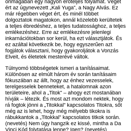
önmagában egy nagyon erőteljes folyamat. Véget
ért az úgynevezett „Kali Yuga”, a Nagy Alvás. Ez
már régebben véget ért, és minél többet
dolgoztatok magatokon, annál közelebb kerültetek
a teljes ébredéshez, a teljes tudatossághoz, a teljes
emlékezéshez. Erre az emlékezésre jelenlegi
inkarnációtokban sor kerül, ha ezt választjátok. És
ez azáltal következik be, hogy egyszerűen azt
fogjátok választani, hogy gyakoroljátok a Vonzás
Elveit, és életetek mesterévé váltok.
Túlnyomó többségetek ismeri a tanításaimat.
Különösen az elmúlt három év során tanításaim
fókuszában az állt, hogy az énhez vezesselek,
terelgesselek benneteket, a hatalomnak azon
területeire, ahol a „Titok” – ahogy ezt mostanában
hívják – létezik. És most azt mondom nektek, hogy
rá fogtok jönni a „Titokkal” kapcsolatos Titokra, sőt
még az is lehet, hogy még mélyebb tikokra is
rábukkantok a „Titokkal” kapcsolatos titkok során.
(nevetés) Nem úgy hangzik ez kissé, mintha a Da
Vinci Kód folytatása lenne? Igen? (nevetés)