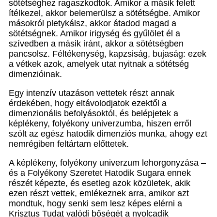
sötétséghez ragaszkodtok. Amikor a másik felett
ítélkezel, akkor belemerülsz a sötétségbe. Amikor
másokról pletykálsz, akkor átadod magad a
sötétségnek. Amikor irigység és gyűlölet él a
szívedben a másik iránt, akkor a sötétségben
pancsolsz. Féltékenység, kapzsiság, bujaság: ezek
a vétkek azok, amelyek utat nyitnak a sötétség
dimenzióinak.
Egy intenzív utazáson vettetek részt annak
érdekében, hogy eltávolodjatok ezektől a
dimenzionális befolyásoktól, és belépjetek a
képlékeny, folyékony univerzumba, hiszen erről
szólt az egész hatodik dimenziós munka, ahogy ezt
nemrégiben feltártam előttetek.
A képlékeny, folyékony univerzum lehorgonyzása –
és a Folyékony Szeretet Hatodik Sugara ennek
részét képezte, és esetleg azok közületek, akik
ezen részt vettek, emlékeznek arra, amikor azt
mondtuk, hogy senki sem lesz képes elérni a
Krisztus Tudat valódi bőségét a nyolcadik