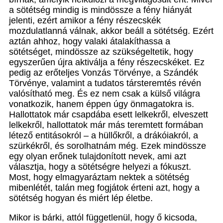
a sötétség mindig is mindössze a fény hiányát
jelenti, ezért amikor a fény részecskék
mozdulatlanná válnak, akkor beáll a sötétség. Ezért
aztán ahhoz, hogy valaki átalakíthassa a
sötétséget, mindössze az szükségeltetik, hogy
egyszerűen újra aktiválja a fény részecskéket. Ez
pedig az erőteljes Vonzás Törvénye, a Szándék
Törvénye, valamint a tudatos társteremtés révén
valósítható meg. És ez nem csak a külső világra
vonatkozik, hanem éppen úgy önmagatokra is.
Hallottatok már csapdába esett lelkekről, elveszett
lelkekről, hallottatok már más teremtett formában
létező entitásokról – a hüllőkről, a drákóiakról, a
szürkékről, és sorolhatnám még. Ezek mindössze
egy olyan erőnek tulajdonított nevek, ami azt
választja, hogy a sötétségre helyezi a fókuszt.
Most, hogy elmagyaráztam nektek a sötétség
mibenlétét, talán meg fogjátok érteni azt, hogy a
sötétség hogyan és miért lép életbe.
Mikor is bárki, attól függetlenül, hogy ő kicsoda,