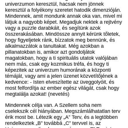
univerzumon keresztül, hacsak nem jönnek
keresztül a folyékony szeretet hatodik dimenzióján.
Mindennek, amit mondunk annak oka van, mivel mi
látjuk a nagyobb képet. Megadjuk nektek a rejtvény
vagy a puzzle darabkáit, és segítünk azok
összerakásában. Mindössze annyit kérünk tőletek,
hogy figyeljetek ránk, bízzatok meg bennünk, és
alkalmazzátok a tanultakat. Még azokban a
pillanatokban is, amikor azt gondoljátok
magatokban, hogy a ti spirituális utatok valójában
nem más, csak egy kozmikus tréfa, és hogy ti
képezitek az univerzum humorának a központi
témáját, vagy ami a jelen üzenet közvetítőjének a
kedvence: - Isten elveszítette az üveggolyóit, és
most felfordítja az ember egész világát, csak hogy
megtalálja azokat! (nevetés)
Mindennek célja van. A Szellem soha nem
cselekszik cél hiányában. Megszámlálhatatlan terv
érik most be. Létezik egy „A” Terv, és a legtöbben
rendelkeztek „B” továbbá „C” tervvel is, az