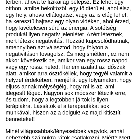
térben, ahova te fizikailag belépsz. Ez lehet egy
otthon, amibe beköltözöl, egy földterület, ahol élsz,
egy hely, ahova ellátogatsz, vagy az is elég lehet,
ha keresztülhajtasz egy olyan vidéken, ahol érzed,
hogy kivételesen sűrű az energia. A sötétség
produkál ilyen negatív jelenlétet. Azért léteznek,
mert létezik negativitás. Hozzád kapcsolódhatnak,
amennyiben azt választod, hogy folyton a
negativitáson lovagolsz. És megismétlem, ez nem
akkor következik be, amikor van egy rossz napod
vagy egy rossz heted. Hanem azalatt az időszak
alatt, amikor arra ösztökéllek, hogy tegyél valamit a
helyzet érdekében, menjél át egy folyamaton, hogy
eljuss annak mélységéig, hogy mi is az, ami
idegesít téged. Nagyon sok módszer létezik erre,
és tudom, hogy a legtöbben jártok is ilyen
terápiákra. Lássátok el a terapeutákat sok
munkával, hiszen az a dolguk! Az majd kitisztít
benneteket!
Minél világosabbak/fényesebbek vagytok, annál
nehezebb számukra rátok csatlakozni. Miért? Mert