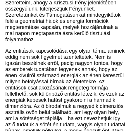
Szeretteim, ahogy a Krisztusi Fény jelenlétében
összegyűlünk, kiterjesztjük Fényünket,
Szeretetünket és Támogatásunkat mindegyikőtök
felé a geometriai hálók és energia formációk
megteremtése kapcsán, melyek hozzájárulnak a
mai napon megtapasztalásra kerülő tisztulási
folyamathoz.
Az entitások kapcsolódása egy olyan téma, aminek
eddig nem sok figyelmet szenteltetek. Nem is
igazán beszélnek erről, pedig nagyon fontos, hogy
az emberek tudatában legyenek annak, hogy az
énen kívülről származó energiák az énen keresztül
milyen befolyással bírnak az életetekre. Az
entitások csatlakozásának rengeteg formája
fellelhető, sok különböző entitás létezik, és ezek az
energiák képesek hatást gyakorolni a harmadik
dimenzióra. Az ő birodalmuk a negyedik dimenziós
asztrális övön belül található, ami egy olyan hely,
ami a sötétséget táplálja – ha ezt nevezhetjük így –
az ő tudatuk a sötét én tudata, vagyis olyan tudattal
bírnak, amelyik nélkülözi a megvilágosult ént. Mivel