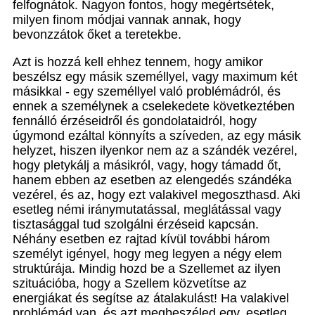
felfognátok. Nagyon fontos, hogy megértsétek,
milyen finom módjai vannak annak, hogy
bevonzzátok őket a teretekbe.
Azt is hozzá kell ehhez tennem, hogy amikor
beszélsz egy másik személlyel, vagy maximum két
másikkal - egy személlyel való problémádról, és
ennek a személynek a cselekedete következtében
fennálló érzéseidről és gondolataidról, hogy
úgymond ezáltal könnyíts a szíveden, az egy másik
helyzet, hiszen ilyenkor nem az a szándék vezérel,
hogy pletykálj a másikról, vagy, hogy támadd őt,
hanem ebben az esetben az elengedés szándéka
vezérel, és az, hogy ezt valakivel megoszthasd. Aki
esetleg némi iránymutatással, meglátással vagy
tisztasággal tud szolgálni érzéseid kapcsán.
Néhány esetben ez rajtad kívül további három
személyt igényel, hogy meg legyen a négy elem
struktúrája. Mindig hozd be a Szellemet az ilyen
szituációba, hogy a Szellem közvetítse az
energiákat és segítse az átalakulást! Ha valakivel
problémád van, és azt megbeszéled egy, esetleg