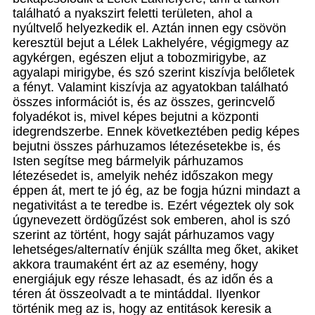
található a nyakszirt feletti területen, ahol a
nyúltvelő helyezkedik el. Aztán innen egy csövön
keresztül bejut a Lélek Lakhelyére, végigmegy az
agykérgen, egészen eljut a tobozmirigybe, az
agyalapi mirigybe, és szó szerint kiszívja belőletek
a fényt. Valamint kiszívja az agyatokban található
összes információt is, és az összes, gerincvelő
folyadékot is, mivel képes bejutni a központi
idegrendszerbe. Ennek következtében pedig képes
bejutni összes párhuzamos létezésetekbe is, és
Isten segítse meg bármelyik párhuzamos
létezésedet is, amelyik nehéz időszakon megy
éppen át, mert te jó ég, az be fogja húzni mindazt a
negativitást a te teredbe is. Ezért végeztek oly sok
úgynevezett ördögűzést sok emberen, ahol is szó
szerint az történt, hogy saját párhuzamos vagy
lehetséges/alternatív énjük szállta meg őket, akiket
akkora traumaként ért az az esemény, hogy
energiájuk egy része lehasadt, és az időn és a
téren át összeolvadt a te mintáddal. Ilyenkor
történik meg az is, hogy az entitások keresik a