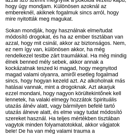
azzal szó szerint megnyílik a pokolba vezető kapu,
hogy úgy mondjam. Különösen azoknál az
embereknél, akiknek fogalmuk sincs arról, hogy
mire nyitották meg magukat.
Sokan mondják, hogy használnak elme/tudat
módosító drogokat, és ha az ember tisztában van
azzal, hogy mit csinál, akkor az biztonságos. Nem,
ez nem így van, különösen akkor, ha még
rendelkezel testbe zárt traumákkal. Ha még mindig
élnek benned mély sebek, akkor annak a
kockázatnak teszed ki magad, hogy megnyitod
magad valami olyanra, amiről esetleg fogalmad
sincs, hogy hogyan kezeld azt. Az alkoholnak más
hatásai vannak, mint a drogoknak. Azt akarjuk
ezzel mondani, hogy nagyon körültekintőnek kell
lennetek, ha valaki elmegy hozzátok Spirituális
utazás álnév alatt, vagy bármilyen befelé tartó
utazás álneve alatt, és elme vagy tudat módosító
szereket használ. Ha teljes mértékben tisztában
vagytok minden folyamatotokkal, akkor vágjatok
bele! De ha van még valami trauma a