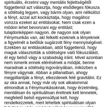
spirituális, érzelmi vagy mentális fejlettségétől
függetlenül azt választja, hogy elsődleges fókusza
a sötétség legyen, vagy bármi olyan, ami nélkülözi
a fényt, azzal azt kockáztatja, hogy magához
vonzza ezeket az entitásokat. Nem csak ezen a
módon lehet bevonzani egy entitást;
tulajdonképpen nagyon, de nagyon sok olyan
Fénymunkás van, aki felkelti ezeknek a lényeknek
a figyelmét a belőlük sugárzott fény mennyiségével.
Ezekben az entitásokban, attól függetlenül, hogy
maguk választották a sötétségre való fókuszálást,
él egy belső vágy a szabadság iránt. Mivel azonban
nem ismerik ennek elérésének a módját, benne
maradnak a sötétség ingoványában, miközben a
fényre vágynak. Abban a pillanatban, ahogy
megpillantják a fényt, elkezdenek felé gravitálni. Ez
az oka annak, hogy már oly sok alkalommal
elmondtuk a Fénymunkásoknak, hogy érzelmileg,
mentálisan és spirituálisan érettnek kell lennetek,
megfelelő belső egyensúllyal kell, hogy
rendelkezzetek, mert lehettek spirituálisan olyan