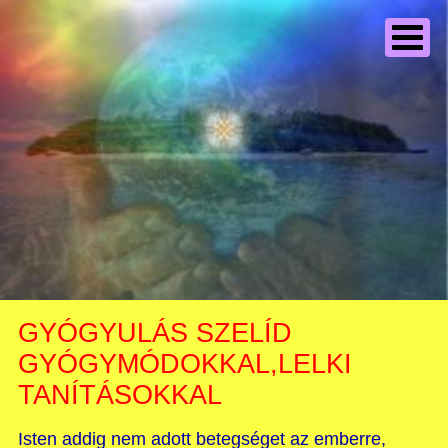
GYÓGYULÁS SZELÍD
GYÓGYMÓDOKKAL,LELKI
TANÍTÁSOKKAL
Isten addig nem adott betegséget az emberre,