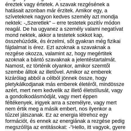
éreztek vagy értetek. A szavak rezgésének a
hatásait azonban már érzitek. Amikor egy, a
szíveteknek nagyon kedves személy azt mondja
nektek: -„Szeretlek” – erre testetek pozitív módon
reagál. De ha ugyanez a személy valami negatívat
mond nektek, akkor a testetek sokkot kap,
összehúzódik, és érzelmi, sőt gyakran még fizikai
fájdalmat is érez. Ezt azoknak a szavaknak a
rezgése okozza, valamint az, hogy megértitek
azoknak a bántó szavaknak a jelentéstartalmát.
Namost, ez történik olyankor, amikor szemtől
szembe álltok az illetővel. Amikor az emberek
kizárólag abból a célból jönnek össze, hogy
pletykálkodjanak más emberek életéről, mindössze
azért, mert nem kedvelik az illető életstílusát, vagy
a gondolkodásmódját, vagy mert éppen
féltékenyek, irigyek arra a személyre, vagy mert
nem értik meg a másik embert, nos ilyenkor a
tűzzel játszanak. Ez az energia létrehoz egy
formációt, és ennek az energiának a rezgése pedig
megszólítja az entitásokat: -”Hello, itt vagyok, gyere