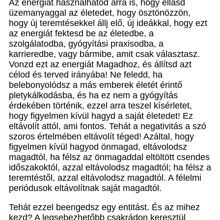
Az energiát használhatod arra is, hogy ellásd
üzemanyaggal az életedet, hogy ösztönözzön,
hogy új teremtésekkel állj elő, új ideákkal, hogy ezt
az energiát fektesd be az életedbe, a
szolgálatodba, gyógyítási praxisodba, a
karrieredbe, vagy bármibe, amit csak választasz.
Vonzd ezt az energiát Magadhoz, és állítsd azt
célod és terved irányába! Ne feledd, ha
belebonyolódsz a más emberek életét érintő
pletykálkodásba, és ha ez nem a gyógyítás
érdekében történik, ezzel arra teszel kísérletet,
hogy figyelmen kívül hagyd a saját életedet! Ez
eltávolít attól, ami fontos. Tehát a negativitás a szó
szoros értelmében eltávolít téged! Azáltal, hogy
figyelmen kívül hagyod önmagad, eltávolodsz
magadtól, ha félsz az önmagaddal eltöltött csendes
időszakoktól, azzal eltávolodsz magadtól; ha félsz a
teremtéstől, azzal eltávolodsz magadtól. A félelmi
periódusok eltávolítnak saját magadtól.
Tehát ezzel beengedsz egy entitást. És az mihez
kezd? A legsebezhetőbb csakrádon keresztül