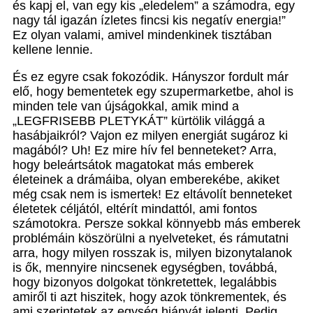
és kapj el, van egy kis „eledelem” a számodra, egy
nagy tál igazán ízletes fincsi kis negatív energia!”
Ez olyan valami, amivel mindenkinek tisztában
kellene lennie.
És ez egyre csak fokozódik. Hányszor fordult már
elő, hogy bementetek egy szupermarketbe, ahol is
minden tele van újságokkal, amik mind a
„LEGFRISEBB PLETYKÁT” kürtölik világgá a
hasábjaikról? Vajon ez milyen energiát sugároz ki
magából? Uh! Ez mire hív fel benneteket? Arra,
hogy beleártsátok magatokat más emberek
életeinek a drámáiba, olyan emberekébe, akiket
még csak nem is ismertek! Ez eltávolít benneteket
életetek céljától, eltérít mindattól, ami fontos
számotokra. Persze sokkal könnyebb más emberek
problémáin köszörülni a nyelveteket, és rámutatni
arra, hogy milyen rosszak is, milyen bizonytalanok
is ők, mennyire nincsenek egységben, továbbá,
hogy bizonyos dolgokat tönkretettek, legalábbis
amiről ti azt hiszitek, hogy azok tönkrementek, és
ami szerintetek az egység hiányát jelenti. Pedig