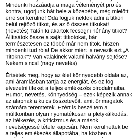
Mindenki hozzáadja a maga véleményét pro és
kontra, ugorjunk hát bele a közepébe, még mielőtt
erre sor kerülne! Oda fogjuk nektek adni a titkon
belül rejtőző titkot, és az ő összes titkukat!
(nevetés) Talán ki akartok fecsegni néhány titkot?
Állítsátok össze a saját titkotokat, bár
természetesen ez többé már nem titok, hiszen
mindenki tud róla! De akkor miért is nevezik ezt „A
Titoknak”? Van valakinek valami halvány sejtése?
Nekem sincs! (nagy nevetés)
Értsétek meg, hogy az élet könnyedebb oldala az,
ami áramlásban tartja az energiát, és ez fog
elvezetni titeket a teljes emlékezés birodalmaiba.
Humor, nevetés, könnyedség – ezek képezik annak
az alapnak a kulcs összetevőit, amit önmagatok
számára teremtetek. Ezért is beszéltem a
múltkoriban olyan nyomatékosan a pletykálkodás,
az ítélkezés, a kriticizmus és a mások
nevetségessé tétele kapcsán. Nem kerülhettek be
a teljes emlékezés állapotába, ha közben a