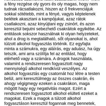
a fény rezgése oly gyors és oly magas, hogy nem
tudnak rácsatlakozni, hiszen az ő frekvenciájuk
sokkal sötétebb, mint a fényé, vagyis képtelenek
belétek akasztani a kampójukat, azaz rátok
csatlakozni, azaz kinyújtani egy zsinórt, és azon
keresztül bejutni sebezhető csakráitok egyikébe. Az
entitások sokszor használnak ki olyan helyzeteket,
ahol a drog is megtalálható, sőt olyanokat is, ahol
túlzott alkohol fogyasztás történik. Ez egyfajta
minta a számukra, egy aláírás, egy aduász, ha úgy
tetszik, ami arra szólítja fel az entitást, hogy
elérhető vagy a számára. A drogok használata,
valamint a rendszeresen fogyasztott nagy
mennyiségű alkohol rendkívül veszélyes. Az
alkohol fogyasztás egy csatornát hoz létre a testen
belül, ami keresztülmegy az összes csakrán, és
ahogy végigmegy ezeken a csakrákon, maga
mögött hagy egy negativitás magot. Ezért a
rendszeresen fogyasztott alkohol elülteti ezeket a
magokat. Ezek a magok a túlzott alkohol
fogyasztáson keresztül fogannak meg bennetek,