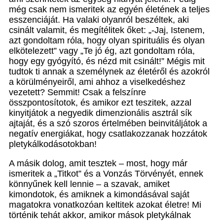
még csak nem ismeritek az egyén életének a teljes
esszenciáját. Ha valaki olyanról beszéltek, aki
csinált valamit, és megítélitek őket: „-Jaj, Istenem,
azt gondoltam róla, hogy olyan spirituális és olyan
elkötelezett” vagy „Te jó ég, azt gondoltam róla,
hogy egy gyógyító, és nézd mit csinált!” Mégis mit
tudtok ti annak a személynek az életéről és azokról
a körülményeiről, ami ahhoz a viselkedéshez
vezetett? Semmit! Csak a felszínre
összpontosítotok, és amikor ezt teszitek, azzal
kinyitjátok a negyedik dimenzionális asztrál sík
ajtaját, és a szó szoros értelmében beinvitáljátok a
negatív energiákat, hogy csatlakozzanak hozzátok
pletykálkodásotokban!
A másik dolog, amit tesztek – most, hogy már
ismeritek a „Titkot” és a Vonzás Törvényét, ennek
könnyűnek kell lennie – a szavak, amiket
kimondotok, és amiknek a kimondásával saját
magatokra vonatkozóan keltitek azokat életre! Mi
történik tehát akkor, amikor mások pletykálnak