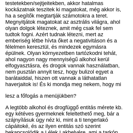
testetekben/sejtjeitekben, akkor hatalmas
kockázatnak teszitek ki magatokat, még akkor is,
ha a segítők megtartják számotokra a teret.
Megnyitjátok magatokat az asztrális világra, ahol
olyan dolgok léteznek, amit még csak fel sem
tudtok fogni. Azért tudnak létezni, mert az
emberiség létbe hívta őket a negativitáson és a
félelmen keresztül, és mindezek egymásra
épülnek. Olyan környezetben tartózkodni tehát,
ahol nagyon nagy mennyiségű alkohol kerül
elfogyasztásra, és drogok vannak használatban,
nem pusztán annyit tesz, hogy bulizol egyet a
barátaiddal, hiszen ott vannak a láthatatlan
haverjaitok is! És ki mondja meg nekem, hogy mi
lesz a főfogás a menüjükben?
A legtöbb alkohol és drogfüggő entitás mérete kb.
egy kétéves gyermeknek feleltethető meg, bár a
szájnyílásuk úgy néz ki, mint a ti tengerlakó
cápáitoké, és az ilyen entitás szó szerint
bekapcsolódik a Lélek Lakhelyére, ami a tarkón