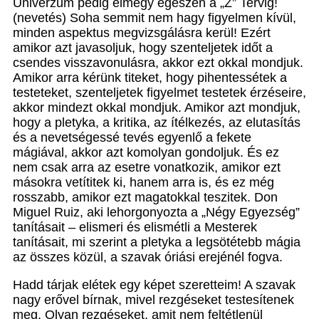
Univerzum pedig elmegy egészen a „Z” Tervig!
(nevetés) Soha semmit nem hagy figyelmen kívül,
minden aspektus megvizsgálásra kerül! Ezért
amikor azt javasoljuk, hogy szenteljetek időt a
csendes visszavonulásra, akkor ezt okkal mondjuk.
Amikor arra kérünk titeket, hogy pihentessétek a
testeteket, szenteljetek figyelmet testetek érzéseire,
akkor mindezt okkal mondjuk. Amikor azt mondjuk,
hogy a pletyka, a kritika, az ítélkezés, az elutasítás
és a nevetségessé tevés egyenlő a fekete
mágiával, akkor azt komolyan gondoljuk. És ez
nem csak arra az esetre vonatkozik, amikor ezt
másokra vetítitek ki, hanem arra is, és ez még
rosszabb, amikor ezt magatokkal teszitek. Don
Miguel Ruiz, aki lehorgonyozta a „Négy Egyezség”
tanításait – elismeri és elismétli a Mesterek
tanításait, mi szerint a pletyka a legsötétebb mágia
az összes közül, a szavak óriási erejénél fogva.
Hadd tárjak elétek egy képet szeretteim! A szavak
nagy erővel bírnak, mivel rezgéseket testesítenek
meg. Olyan rezgéseket, amit nem feltétlenül