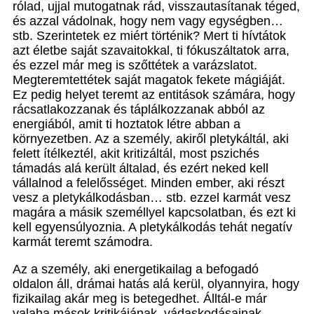
rólad, ujjal mutogatnak rád, visszautasítanak téged,
és azzal vádolnak, hogy nem vagy egységben…
stb. Szerintetek ez miért történik? Mert ti hívtátok
azt életbe saját szavaitokkal, ti fókuszáltatok arra,
és ezzel már meg is szőttétek a varázslatot.
Megteremtettétek saját magatok fekete mágiáját.
Ez pedig helyet teremt az entitások számára, hogy
rácsatlakozzanak és táplálkozzanak abból az
energiából, amit ti hoztatok létre abban a
környezetben. Az a személy, akiről pletykáltál, aki
felett ítélkeztél, akit kritizáltál, most pszichés
támadás alá került általad, és ezért neked kell
vállalnod a felelősséget. Minden ember, aki részt
vesz a pletykálkodásban… stb. ezzel karmát vesz
magára a másik személlyel kapcsolatban, és ezt ki
kell egyensúlyoznia. A pletykálkodás tehát negatív
karmát teremt számodra.
Az a személy, aki energetikailag a befogadó
oldalon áll, drámai hatás alá kerül, olyannyira, hogy
fizikailag akár meg is betegedhet. Álltál-e már
valaha mások kritikájának, vádaskodásainak,