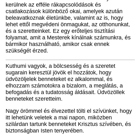
kerülnek az efféle rákapcsolódások és
csatlakozások különböző okai, amelyek azután
beleavatkoznak életünkbe, valamint az is, hogy
lehet ettől megvédeni önmagukat, az otthonunkat,
és a szeretteinket. Ez egy erőteljes tisztítási
folyamat, amit a Mesterek kínálnak számunkra, és
bármikor használható, amikor csak ennek
szükségét érzed.
Kuthumi vagyok, a bölcsesség és a szeretet
sugarain keresztül jövök el hozzátok, hogy
üdvözöljelek benneteket ez alkalommal, és
elhozzam számotokra a bizalom, a meglátás, a
befogadás és a tudatosság áldásait. Üdvözöllek
benneteket szeretteim.
Nagy örömmel és élvezettel tölti el szívünket, hogy
itt lehetünk veletek a mai napon, miközben
szilárdan tartunk benneteket Krisztus szívében, és
biztonságban Isten tenyerében.