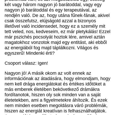
két vagy három nagyon jó barátoddal, vagy egy
nagyon jó barátoddal és egy terapeutával, az
rendjén való. De az, hogy utána fűnek-fának, akivel
csak összefutsz, elújságold azzal a bizonyos
illetővel való incidensedet, hogy ez a személy mit
tett veled, nos, kedveseim, ez már pletykálás! Ezzel
már pszichés pocsolyát hoztok lére, amivel aztán
magatokhoz vonzotok majd egy entitást, aki ebből
az energiából fog majd táplálkozni. Világos és
egyszerű! Mindenki érti?
Csoport válasz: Igen!
Nagyon jó! A másik okom az volt ennek az
információnak az átadására, hogy elmondjam, hogy
nem kell drága energiátokat és értékes időtöket a
más emberek életében bekövetkező drámákra
fordítanotok, hiszen oly sok minden van a saját
életetekben, ami a figyelmetekre áhítozik. És ezek
nem minden esetben megoldásra váró problémák,
hiszen az energiát kreatívan is felhasználhatjátok.