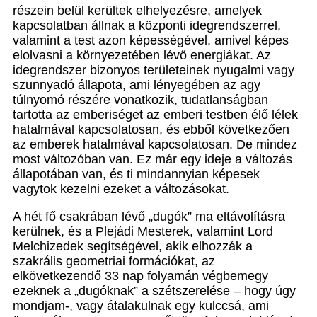
részein belül kerültek elhelyezésre, amelyek
kapcsolatban állnak a központi idegrendszerrel,
valamint a test azon képességével, amivel képes
elolvasni a környezetében lévő energiákat. Az
idegrendszer bizonyos területeinek nyugalmi vagy
szunnyadó állapota, ami lényegében az agy
túlnyomó részére vonatkozik, tudatlanságban
tartotta az emberiséget az emberi testben élő lélek
hatalmával kapcsolatosan, és ebből következően
az emberek hatalmával kapcsolatosan. De mindez
most változóban van. Ez már egy ideje a változás
állapotában van, és ti mindannyian képesek
vagytok kezelni ezeket a változásokat.
A hét fő csakrában lévő „dugók” ma eltávolításra
kerülnek, és a Plejádi Mesterek, valamint Lord
Melchizedek segítségével, akik elhozzák a
szakrális geometriai formációkat, az
elkövetkezendő 33 nap folyamán végbemegy
ezeknek a „dugóknak” a szétszerelése – hogy úgy
mondjam-, vagy átalakulnak egy kulccsá, ami