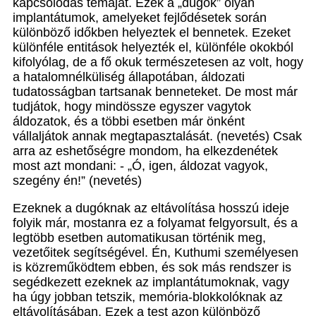
kapcsolódás témáját. Ezek a „dugók” olyan
implantátumok, amelyeket fejlődésetek során
különböző időkben helyeztek el bennetek. Ezeket
különféle entitások helyezték el, különféle okokból
kifolyólag, de a fő okuk természetesen az volt, hogy
a hatalomnélküliség állapotában, áldozati
tudatosságban tartsanak benneteket. De most már
tudjátok, hogy mindössze egyszer vagytok
áldozatok, és a többi esetben már önként
vállaljátok annak megtapasztalását. (nevetés) Csak
arra az eshetőségre mondom, ha elkezdenétek
most azt mondani: - „Ó, igen, áldozat vagyok,
szegény én!” (nevetés)
Ezeknek a dugóknak az eltávolítása hosszú ideje
folyik már, mostanra ez a folyamat felgyorsult, és a
legtöbb esetben automatikusan történik meg,
vezetőitek segítségével. Én, Kuthumi személyesen
is közreműködtem ebben, és sok más rendszer is
segédkezett ezeknek az implantátumoknak, vagy
ha úgy jobban tetszik, memória-blokkolóknak az
eltávolításában. Ezek a test azon különböző