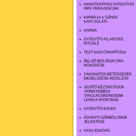
HANGTERÁPIÁS GYÓGYÍTÁS
RIFE FREKVENCIAK
kARMA és a SZÍNEK
KAPCSOLATA
KARMA
GYÓGYÍTÓ ATLANTISZI
RITUÁLÉ
TEST NAGYTAKARÍTÁSA
BELSŐ BIOLÓGIAI ÓRA
MŰKÖDÉSE
DAGANATOS BETEGSÉGEK
MEGELŐZÉSE-KEZELÉSE
SEGÍTŐ KÉZTARTÁSOK
:KÖNNYEBBEN
TANULNI,SIKERESEBB
LENNI A SPORTBAN
GYÓGYÍTÓ KÖVEK
ÁDVENTI SZÍMBÓLUMOK
JELENTÉSE
H1N1 IGAZSÁG