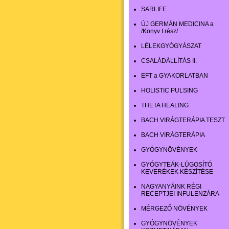
SARLIFE
ÚJ GERMÁN MEDICINA a
/Könyv I.rész/
LÉLEKGYÓGYÁSZAT
CSALÁDÁLLÍTÁS II.
EFT a GYAKORLATBAN
HOLISTIC PULSING
THETA HEALING
BACH VIRÁGTERÁPIA TESZT
BACH VIRÁGTERÁPIA
GYÓGYNÖVÉNYEK
GYÓGYTEÁK-LÚGOSÍTÓ
KEVERÉKEK KÉSZÍTÉSE
NAGYANYÁINK RÉGI
RECEPTJEI INFULENZÁRA
MÉRGEZŐ NÖVÉNYEK
GYÓGYNÖVÉNYEK