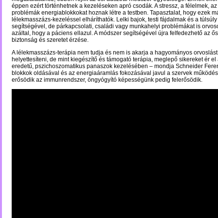
éppen ezért történhetnek a kezeléseken apró csodák. A stressz, a félelmek, az el
problémák energiablokkokat hoznak létre a testben. Tapasztalat, hogy ezek 
lélekmasszázs-kezeléssel elháríthatók. Lelki bajok, testi fájdalmak és a túlsúly
segítségével, de párkapcsolati, családi vagy munkahelyi problémákat is orvoso
azáltal, hogy a páciens ellazul. A módszer segítségével újra felfedezhető az ős
biztonság és szeretet érzése.
A lélekmasszázs-terápia nem tudja és nem is akarja a hagyományos orvoslást
helyettesíteni, de mint kiegészítő és támogató terápia, meglepő sikereket ér el a
eredetű, pszichoszomatikus panaszok kezelésében – mondja Schneider Feren
blokkok oldásával és az energiaáramlás fokozásával javul a szervek működés
erősödik az immunrendszer, öngyógyító képességünk pedig felerősödik.