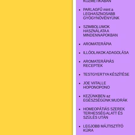
KOZMETIKÁBAN
PARLAGFŰ mint a
LEGHASZNOSABB
GYÓGYNÖVÉNYÜNK
SZIMBOLUMOK
HASZNÁLATA A
MINDENNAPOKBAN
AROMATERÁPIA
ILLÓOLAKOK ADAGOLÁSA
AROMATERÁPIÁS
RECEPTEK
TESTGYERTYA KÉSZÍTÉSE
JOE ViITALLE
HOPONOPONO
KEZÜNKBEN az
EGÉSZSÉGÜNK:MUDRÁK
HOMEOPÁTIÁS SZEREK
TERHESSÉG ALATT ÉS
SZÜLÉS UTÁN
LEGJOBB MÁJTISZTÍTÓ
KÚRA