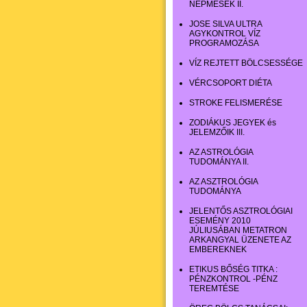
NÉPMESÉK II.
JOSE SILVA ULTRA
AGYKONTROL VÍZ
PROGRAMOZÁSA
VÍZ REJTETT BÖLCSESSÉGE
VÉRCSOPORT DIÉTA
STROKE FELISMERÉSE
ZODIÁKUS JEGYEK és
JELEMZŐIK III.
AZ ASTROLÓGIA
TUDOMÁNYA II.
AZ ASZTROLÓGIA
TUDOMÁNYA
JELENTŐS ASZTROLÓGIAI
ESEMÉNY 2010
JÚLIUSÁBAN METATRON
ARKANGYAL ÜZENETE AZ
EMBEREKNEK
ETIKUS BŐSÉG TITKA :
PÉNZKONTROL -PÉNZ
TEREMTÉSE