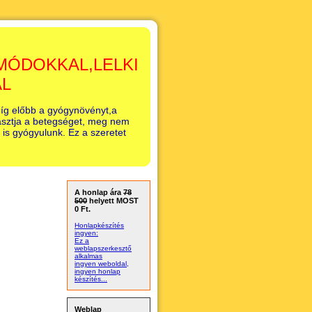
MÓDOKKAL,LELKI
AL
íg előbb a gyógynövényt,a
lasztja a betegséget, meg nem
 is gyógyulunk. Ez a szeretet
A honlap ára
78
500
helyett MOST
0 Ft.
Honlapkészítés
ingyen:
Ez a
weblapszerkesztő
alkalmas
ingyen weboldal,
ingyen honlap
készítés...
Weblap