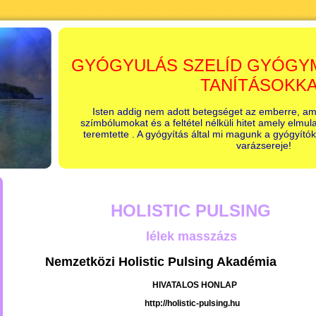
GYÓGYULÁS SZELÍD GYÓGY
TANÍTÁSOKK
Isten addig nem adott betegséget az emberre, am
szímbólumokat és a feltétel nélküli hitet amely elmu
teremtette . A gyógyítás által mi magunk a gyógyítók
varázsereje!
HOLISTIC PULSING
lélek masszázs
Nemzetközi Holistic Pulsing Akadémia
HIVATALOS HONLAP
http://holistic-pulsing.hu