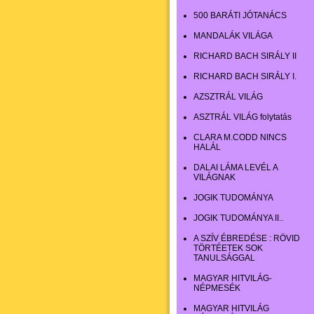
500 BARÁTI JÓTANÁCS
MANDALÁK VILÁGA
RICHARD BACH SIRÁLY II
RICHARD BACH SIRÁLY I.
AZSZTRÁL VILÁG
ASZTRÁL VILÁG folytatás
CLARA M.CODD NINCS
HALÁL
DALAI LÁMA LEVÉL A
VILÁGNAK
JOGIK TUDOMÁNYA
JOGIK TUDOMÁNYA II..
A SZÍV ÉBREDÉSE : RÖVID
TÖRTÉETEK SOK
TANULSÁGGAL
MAGYAR HITVILÁG-
NÉPMESÉK
MAGYAR HITVILÁG