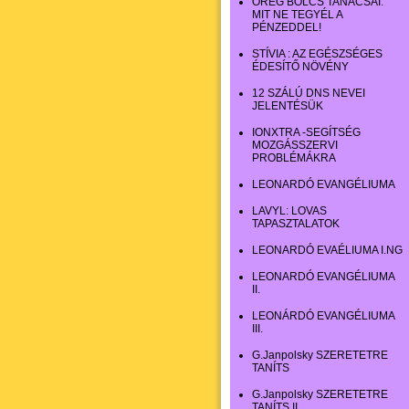
ÖREG BÖLCS TANÁCSAI:
MIT NE TEGYÉL A
PÉNZEDDEL!
STÍVIA : AZ EGÉSZSÉGES
ÉDESÍTŐ NÖVÉNY
12 SZÁLÚ DNS NEVEI
JELENTÉSÜK
IONXTRA -SEGÍTSÉG
MOZGÁSSZERVI
PROBLÉMÁKRA
LEONARDÓ EVANGÉLIUMA
LAVYL: LOVAS
TAPASZTALATOK
LEONARDÓ EVAÉLIUMA I.NG
LEONARDÓ EVANGÉLIUMA
II.
LEONÁRDÓ EVANGÉLIUMA
III.
G.Janpolsky SZERETETRE
TANÍTS
G.Janpolsky SZERETETRE
TANÍTS II.