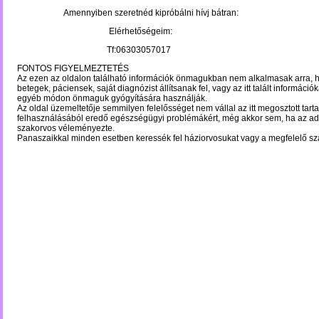
Amennyiben szeretnéd kipróbálni hívj bátran:
Elérhetőségeim:
Tf:06303057017
FONTOS FIGYELMEZTETÉS
Az ezen az oldalon található információk önmagukban nem alkalmasak arra, 
betegek, páciensek, saját diagnózist állítsanak fel, vagy az itt talált információ
egyéb módon önmaguk gyógyítására használják.
Az oldal üzemeltetője semmilyen felelősséget nem vállal az itt megosztott tart
felhasználásából eredő egészségügyi problémákért, még akkor sem, ha az ado
szakorvos véleményezte.
Panaszaikkal minden esetben keressék fel háziorvosukat vagy a megfelelő sz