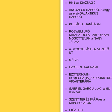
HN1 az IGAZSÁG 2
ANGYALOK HÁBORÚJA vagy
az első GALAKTIKUS
HÁBORÚ
PLEJÁDOK TANÍTÁSAI
ROSWELI UFÓ
KATASZTRÓFA --2012 és AMI
MÖGÖTTE VAN a NAGY
JÁCMA
A GYÓGYULÁSHOZ VEZETŐ
ÚT
MÁGIA
EZOTERIKA ALAPJAI
EZOTERIKA II.-
HOMEOPÁTIA_AKUPUNKTÚR
VIRÁGTERÁPIA
GABRIEL GARCIA Levél a föld
lakóihoz
SZENT TERÉZ IMÁJA és a
KAPCSOLATOK
IDÉZETEK