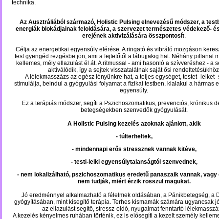
technika.
Az Ausztráliából származó, Holistic Pulsing elnevezésű módszer, a tes
energiák blokádjainak feloldására, a szervezet természetes védekező- é
erejének aktivizálására összpontosít
.
Célja az energetikai egyensúly elérése. A ringató és vibráló mozgáson keres
test gyengéd rezgésbe jön, ami a fejtetőtől a lábujjakig hat. Néhány pillanat 
kellemes, mély ellazulást él át. A ritmussal - ami hasonló a szívveréshez - a 
aktiválódik, így a sejtek visszatalálnak saját ősi rendeltetésükhöz
A lélekmasszázs az egész lényünkre hat, a teljes egységet, testet- lelket-
stimulálja, beindul a gyógyulási folyamat a fizikai testben, kialakul a hármas 
egyensúly.
Ez a terápiás módszer, segíti a Pszichoszomatikus, prevenciós, krónikus d
betegségekben szenvedők gyógyulását.
A Holistic Pulsing kezelés azoknak ajánlott, akik
- túlterheltek,
- mindennapi erős stressznek vannak kitéve,
- testi-lelki egyensúlytalanságtól szenvednek,
- nem lokalizálható, pszichoszomatikus eredetű panaszaik vannak, vagy
nem tudják, miért érzik rosszul magukat.
Jó eredménnyel alkalmazható a félelmek oldásában, a Pánikbetegség, a 
gyógyításában, mint kisegítő terápia. Terhes kismamák számára ugyancsak j
az ellazulást segítő, stressz-oldó, nyugalmat fenntartó lélekmasszá
A kezelés kényelmes ruhában történik, ez is elősegíti a kezelt személy kelleme