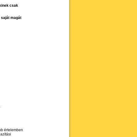
kinek csak
 saját magát
a
abb értelemben
azítási