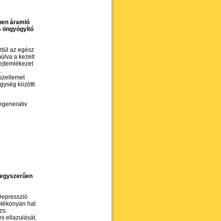
tben áramló
s öngyógyító
ztül az egész
múlva a kezelt
sejtemlékezet
.
 szellemet
egység közötti
egenerativ
 egyszerűen
Depresszió
ótékonyan hat
zs.
s ellazulását.