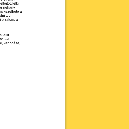
fojtott lelki
már néhány
 is kezelhető a
lni tud
i bizalom, a
 lelki
c. – A
e, keringése,