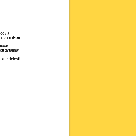
hogy a
kat bármilyen
almak
tt tartalmat
akrendelést!