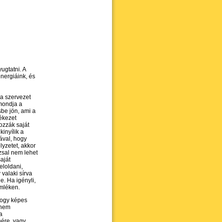
ugtatni. A
energiáink, és
 a szervezet
mondja a
sbe jön, ami a
lékezet
ozzák saját
inyílik a
ával, hogy
lyzetet, akkor
zzsal nem lehet
saját
eloldani,
valaki sírva
e. Ha igényli,
emléken.
hogy képes
 nem
a
nére, vagy