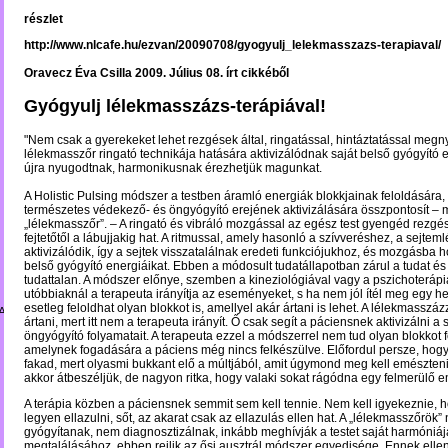
részlet
http://www.nlcafe.hu/ezvan/20090708/gyogyulj_lelekmasszazs-terapiaval/
Oravecz Éva Csilla 2009. Július 08. írt cikkéből
Gyógyulj lélekmasszázs-terápiával!
"Nem csak a gyerekeket lehet rezgések által, ringatással, hintáztatással megny
lélekmasszőr ringató technikája hatására aktivizálódnak saját belső gyógyító 
újra nyugodtnak, harmonikusnak érezhetjük magunkat.
A Holistic Pulsing módszer a testben áramló energiák blokkjainak feloldására,
természetes védekező- és öngyógyító erejének aktivizálására összpontosít – 
„lélekmasszőr”. – A ringató és vibráló mozgással az egész test gyengéd rezgé
fejtetőtől a lábujjakig hat. A ritmussal, amely hasonló a szívveréshez, a sejtem
aktivizálódik, így a sejtek visszatalálnak eredeti funkciójukhoz, és mozgásba h
belső gyógyító energiáikat. Ebben a módosult tudatállapotban zárul a tudat és k
tudattalan. A módszer előnye, szemben a kineziológiával vagy a pszichoterápi
utóbbiaknál a terapeuta irányítja az eseményeket, s ha nem jól ítél meg egy he
esetleg feloldhat olyan blokkot is, amellyel akár ártani is lehet. A lélekmasszá
A_BACH
ártani, mert itt nem a terapeuta irányít. Ő csak segít a páciensnek aktivizálni a 
öngyógyító folyamatait. A terapeuta ezzel a módszerrel nem tud olyan blokkot f
amelynek fogadására a páciens még nincs felkészülve. Előfordul persze, hogy 
fakad, mert olyasmi bukkant elő a múltjából, amit úgymond meg kell emészteni
akkor átbeszéljük, de nagyon ritka, hogy valaki sokat rágódna egy felmerülő 
A terápia közben a páciensnek semmit sem kell tennie. Nem kell igyekeznie, 
legyen ellazulni, sőt, az akarat csak az ellazulás ellen hat. A „lélekmasszőrök”
gyógyítanak, nem diagnosztizálnak, inkább meghívják a testet saját harmóniáj
megtalálásához, ebben rejlik az ősi ausztrál módszer egyedisége. Ennek elle