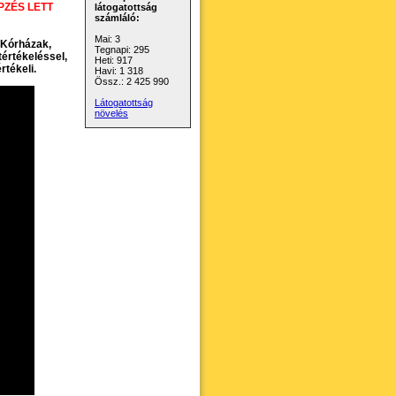
PZÉS LETT
látogatottság
számláló:
Mai: 3
a Kórházak,
Tegnapi: 295
értékeléssel,
Heti: 917
rtékeli.
Havi: 1 318
Össz.: 2 425 990
Látogatottság
növelés