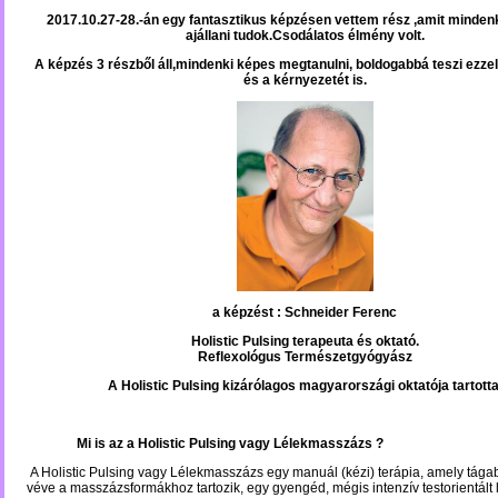
2017.10.27-28.-án egy fantasztikus képzésen vettem rész ,amit minden
ajállani tudok.Csodálatos élmény volt.
A képzés 3 részből áll,mindenki képes megtanulni, boldogabbá teszi ezzel
és a kérnyezetét is.
a képzést :
Schneider Ferenc
Holistic Pulsing terapeuta és oktató.
Reflexológus Természetgyógyász
A Holistic Pulsing kizárólagos magyarországi oktatója tartott
Mi is az a Holistic Pulsing vagy Lélekmasszázs ?
A Holistic Pulsing vagy Lélekmasszázs egy manuál (kézi) terápia, amely tág
véve a masszázsformákhoz tartozik, egy gyengéd, mégis intenzív testorientált l