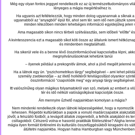
Még egy olyan fontos jeggyel rendelkezik ez az új természettudományos vil
lényeges a mágia megértéséhez is.
Ha ugyanis azt feltételezzük, hogy minden dolog
ugyanannak a síknak a 
ugyanabból az “anyagból" épül föl, ahol sem tér. sem idő nem játszik szer
minden létezőben minden lehetséges információ egyidejűleg jelen 
Ama magasabb síkon nincs térbeli szétválasztás, sem időbeli “előtte" és
A kvintesszencia ezt a magasabb síkot köti össze az általunk ismert hétközna
és mindenben megtalálható.
Ha sikerül vele és a benne lévő összinformációval kapcsolatba lépni, akk
megnyilvánulásoknak lehetünk tanúi
– ilyenek például a prekognitív álmok, ahol a jövő megélt jelenné vá
Ha a látnok egy ún. “pszichometrikus tárgy" segítségével – ami lehet példáu
személy zsebkendője – az illető hollétéről felvilágosítást olyankor szint
összinformáció “csapolódik meg" egy anyagi tárgy segítségével.
Itt valószínűleg olyan mágikus folyamatokról van szó, melyek az embert a v
tér és idő nélküli valóságsíkjával kapcsolják össze.
Ám mennyire űzhető napjainkban komolyan a mágia?
Nem mindenki rendelkezik olyan látnoki képességekkel, hogy a nyomozók 
lehessen. Régebbi kultúrákban a papok a vonuló madárcsapatok alakzatá
jövőt, a felszálló füstből, a levágott állatok zsigereiből, a felhők alakjából és 
csillagokból. Célszerű volna-e hasonló praktikák fölélesztése? Aligha lenn
mágia ilyen formáit történelmi és kulturális összefüggésükből kiragadni és vált
átültetni napjainkba. Hogyan hatna Hamburgban vagy Münchenben