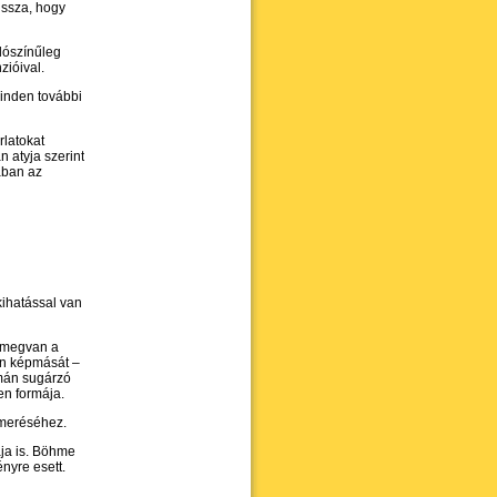
 issza, hogy
alószínűleg
zióival.
minden további
rlatokat
 atyja szerint
ában az
kihatással van
k megvan a
en képmását –
omán sugárzó
en formája.
ismeréséhez.
ája is. Böhme
nyre esett.