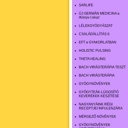
SARLIFE
ÚJ GERMÁN MEDICINA a
/Könyv I.rész/
LÉLEKGYÓGYÁSZAT
CSALÁDÁLLÍTÁS II.
EFT a GYAKORLATBAN
HOLISTIC PULSING
THETA HEALING
BACH VIRÁGTERÁPIA TESZT
BACH VIRÁGTERÁPIA
GYÓGYNÖVÉNYEK
GYÓGYTEÁK-LÚGOSÍTÓ
KEVERÉKEK KÉSZÍTÉSE
NAGYANYÁINK RÉGI
RECEPTJEI INFULENZÁRA
MÉRGEZŐ NÖVÉNYEK
GYÓGYNÖVÉNYEK