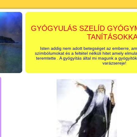
GYÓGYULÁS SZELÍD GYÓGY
TANÍTÁSOKK
Isten addig nem adott betegséget az emberre, am
szímbólumokat és a feltétel nélküli hitet amely elmu
teremtette . A gyógyítás által mi magunk a gyógyítók
varázsereje!