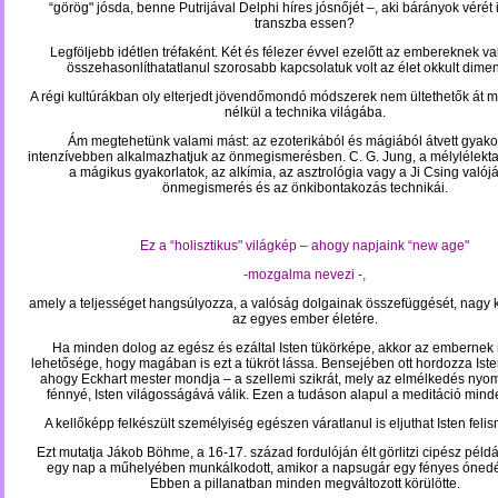
“görög" jósda, benne Putrijával Delphi híres jósnőjét –, aki bárányok vérét
transzba essen?
Legföljebb idétlen tréfaként. Két és félezer évvel ezelőtt az embereknek v
összehasonlíthatatlanul szorosabb kapcsolatuk volt az élet okkult dimen
A régi kultúrákban oly elterjedt jövendőmondó módszerek nem ültethetők át 
nélkül a technika világába.
Ám megtehetünk valami mást: az ezoterikából és mágiából
átvett gyako
intenzívebben alkalmazhatjuk az önmegismerésben. C. G. Jung, a mélylélektan
a mágikus gyakorlatok, az alkímia, az asztrológia vagy a Ji Csing valój
önmegismerés és az önkibontakozás technikái.
Ez a “holisztikus" világkép – ahogy napjaink “new age"
-mozgalma nevezi -,
amely a teljességet hangsúlyozza, a valóság dolgainak összefüggését, nagy 
az egyes ember életére.
Ha minden dolog az egész és ezáltal Isten tükörképe, akkor az emberne
lehetősége, hogy magában is ezt a tükröt lássa. Bensejében ott hordozza Ist
ahogy Eckhart mester mondja – a szellemi szikrát, mely az elmélkedés ny
fénnyé, Isten világosságává válik. Ezen a tudáson alapul a meditáció mind
A kellőképp felkészült személyiség egészen váratlanul is eljuthat Isten fel
Ezt mutatja Jákob Böhme, a 16-17. század fordulóján élt görlitzi cipész péld
egy nap a műhelyében munkálkodott, amikor a napsugár egy fényes ónedé
Ebben a pillanatban minden megváltozott körülötte.