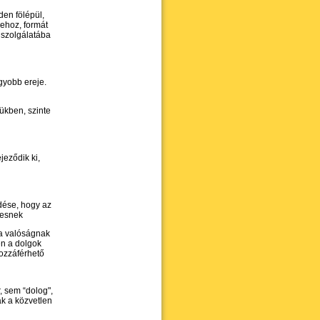
en fölépül,
ehoz, formát
 szolgálatába
gyobb ereje.
ükben, szinte
eződik ki,
ése, hogy az
 esnek
 a valóságnak
ben a dolgok
ozzáférhető
, sem “dolog",
k a közvetlen