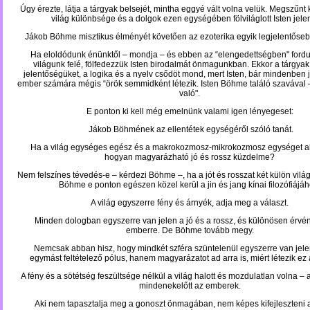
Úgy érezte, látja a tárgyak belsejét, mintha eggyé vált volna velük. Megszűnt 
világ különbsége és a dolgok ezen egységében fölviláglott Isten jelen
Jákob Böhme misztikus élményét követően az ezoterika egyik legjelentősebb 
Ha eloldódunk énünktől – mondja – és ebben az “elengedettségben" fordu
világunk felé, fölfedezzük Isten birodalmát önmagunkban. Ekkor a tárgyak 
jelentőségüket, a logika és a nyelv csődöt mond, mert Isten, bár mindenben 
ember
számára mégis “örök semmidként létezik. Isten Böhme találó szavával –
való".
E ponton ki kell még emelnünk valami igen lényegeset:
Jákob Böhmének az ellentétek egységéről szóló tanát.
Ha a világ egységes egész és a makrokozmosz-mikrokozmosz egységet al
hogyan magyarázható jó és rossz küzdelme?
Nem felszínes tévedés-e – kérdezi Böhme –, ha a jót és rosszat két külön világ
Böhme e ponton egészen közel kerül a jin és jang kínai filozófiájáh
A világ egyszerre fény és árnyék, adja meg a választ.
Minden dologban egyszerre van jelen a jó és a rossz, és különösen érvé
emberre. De Böhme tovább megy.
Nemcsak abban hisz, hogy mindkét szféra szüntelenül egyszerre van jelen
egymást feltételező pólus, hanem magyarázatot ad arra is, miért létezik ez a
A fény és a sötétség feszültsége nélkül a világ halott és mozdulatlan volna –
mindenekelőtt az emberek.
Aki nem tapasztalja meg a gonoszt önmagában, nem képes kifejleszteni a