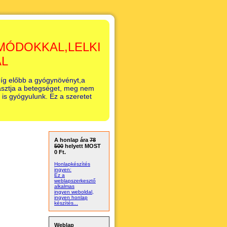
MÓDOKKAL,LELKI
AL
íg előbb a gyógynövényt,a
lasztja a betegséget, meg nem
 is gyógyulunk. Ez a szeretet
A honlap ára
78
500
helyett MOST
0 Ft.
Honlapkészítés
ingyen:
Ez a
weblapszerkesztő
alkalmas
ingyen weboldal,
ingyen honlap
készítés...
Weblap