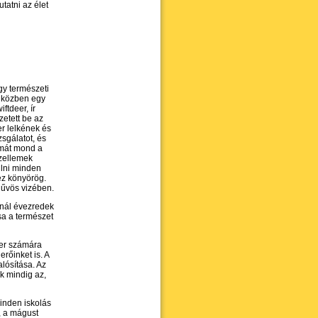
tatni az élet
y természeti
a közben egy
iftdeer, ír
zetett be az
er lelkének és
zsgálatot, és
imát mond a
szellemek
ulni minden
ez könyörög.
hűvös vizében.
knál évezredek
sa a természet
ber számára
rőinket is. A
lósítása. Az
k mindig az,
minden iskolás
, a mágust