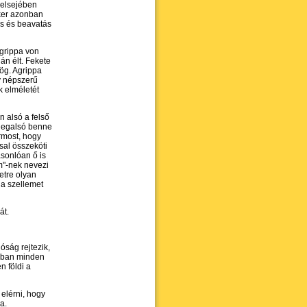
belsejében
iker azonban
ás és beavatás
grippa von
án élt. Fekete
dög. Agrippa
gy népszerű
k elméletét
 alsó a felső
 legalsó benne
rmost, hogy
sal összeköti
asonlóan ő is
em"-nek nevezi
etre olyan
 a szellemet
át.
óság rejtezik,
ágban minden
 földi a
 elérni, hogy
a.