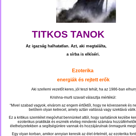
TITKOS TANOK
Az igazság halhatatlan. Azt, aki megtalálta,
a sírba is elkíséri.
Ezoterika
energiák és rejtett erők
Aki szellemi vezetőt keres, jól teszi tehát, ha az 1986-ban elhun
Krishna-murti szavait választja mértékül:
“Mivel szabad vagyok, elvárom az engem értőktől, hogy ne kövessenek és ne
belőlem olyan ketrecet, amely aztán vallássá vagy szektává válik.
Ez a kritikus szemlélet megóvhat bennünket attól, hogy sarlatánok kezébe ker
ezoterikus praktikák és eszmék elvileg mindenki számára hozzáférhető
élethelyzetekben a segítségünkre vannak és hozzájárulnak önmagunk meg
Egy olyan korban, amikor annyian keresik az élet értelmét, az ezoterika fon