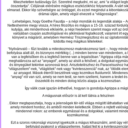
fékezhetetlen tudásvágy űzi. Szeretné megtudni, mi az, ami “a világot leg
összetartja". Céljának elérésére mágikus eszközökhöz folyamodik. A várt s
elmarad. Ekkor lép szövetségre az ördöggel, és ezzel megindul a kibontakoz
drámai útján, amely végül elvezeti a “világosságra".
Lehetséges, hogy Goethe Faustja – a népi mondák és legendák alakja – A
Nettesheimre megy vissza. A híres filozófus és mágus a 15-16. század fordulój
kutyája, aki mindenhová elkísérte, a népi hiedelem szerint maga volt az ör
valójában csupán asztrológiával
és alkímiával foglalkozott, valamint írt e
könyvet a mágiáról, amelyben Hermész Triszmegisztosz és az újplatonistá
toldotta meg mágikus tételekkel.
“Nyilvánvaló – fűzi tovább a mikrokozmosz-makrokozmosz tant –, hogy minden
befolyása alatt áll, és bizonyos mértékig (...) minden benne van mindenben, a
van a legfelsőben és a legfelső benne van a legalsóban." Agrippa célja má
meghatározza azt az “anyagot", amely az alsót a felsővel, a dolgokat egymás
és lényegüket tekintve azonossá teszi. Arisztotelészhez és Paracelsushoz h
“világszellem"-nek, “világlélek"-nek vagy “kvintesszenciá"-nak, az “ötödik el
az anyagot. Mások éterről beszélnek vagy kozmikus fluidumról. Mindenes
“anyag"-ról van szó, amely se nem testi, se nem szellemi, hanem a testet és
összeköti és minden dolog közös alapja a kozmoszban.
Így válik csak igazán érthetővé, hogyan is gondolja Agrippa a mági
A mágusnak először is át kell látnia a felszínen
. Ekkor megtapasztalja, hogy a jelenségek tér-idő világa mögött láthatatlan val
amely mindent hordoz, és amiből minden keletkezik. Ebben a rejtett valós
mindennel rokon: az emberek egymással és a dolgokkal, valamint minden
kozmikummal.
Ezt a szoros rokonsági viszonyt igyekszik a mágus kihasználni, amit úgy vél
befolyást gyakorol a világszellemre, hatást fejt ki a kvintesszenciár