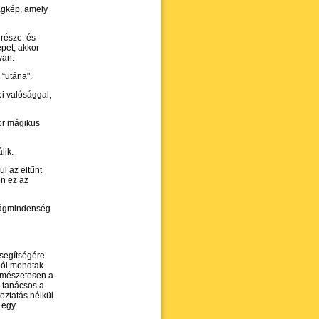
ágkép, amely
része, és
epet, akkor
van.
 “utána".
pi valósággal,
or mágikus
lik.
l az eltűnt
én ez az
ilágmindenség
segítségére
ból mondtak
természetesen a
e tanácsos a
oztatás nélkül
 egy