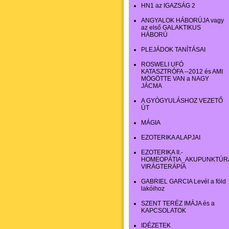
HN1 az IGAZSÁG 2
ANGYALOK HÁBORÚJA vagy
az első GALAKTIKUS
HÁBORÚ
PLEJÁDOK TANÍTÁSAI
ROSWELI UFÓ
KATASZTRÓFA --2012 és AMI
MÖGÖTTE VAN a NAGY
JÁCMA
A GYÓGYULÁSHOZ VEZETŐ
ÚT
MÁGIA
EZOTERIKA ALAPJAI
EZOTERIKA II.-
HOMEOPÁTIA_AKUPUNKTÚR
VIRÁGTERÁPIA
GABRIEL GARCIA Levél a föld
lakóihoz
SZENT TERÉZ IMÁJA és a
KAPCSOLATOK
IDÉZETEK