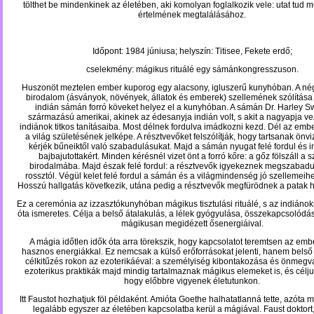
tölthet be mindenkinek az életében, aki komolyan foglalkozik vele: utat tud mu
értelmének megtalálásához.
Időpont: 1984 júniusa; helyszín: Titisee, Fekete erdő;
cselekmény: mágikus rituálé
egy sámánkongresszuson.
Huszonöt meztelen ember kuporog egy alacsony, igluszerű kunyhóban. A nég
birodalom (ásványok, növények, állatok és emberek) szellemének szólítás
indián sámán forró köveket helyez el a kunyhóban. A sámán Dr. Harley
Sw
származású amerikai, akinek az édesanyja indián volt, s akit a nagyapja ve
indiánok titkos tanításaiba. Most délnek fordulva imádkozni kezd. Dél az emb
a világ születésének jelképe. A résztvevőket felszólítják, hogy tartsanak önvi
kérjék bűneiktől való szabadulásukat. Majd a sámán nyugat felé fordul és 
bajbajutottakért. Minden kérésnél vizet önt a forró kőre: a gőz fölszáll a 
birodalmába. Majd észak felé fordul: a résztvevők igyekeznek megszabad
rossztól. Végül kelet felé fordul a sámán és a világmindenség jó szellemeih
Hosszú hallgatás következik, utána pedig a résztvevők megfürödnek a patak 
Ez a ceremónia az izzasztókunyhóban mágikus tisztulási rituálé, s az indiáno
óta ismeretes. Célja a belső átalakulás, a lélek gyógyulása, összekapcsolódá
mágikusan megidézett ősenergiáival.
A mágia időtlen idők óta arra törekszik, hogy kapcsolatot teremtsen az em
hasznos energiákkal. Ez nemcsak a külső erőforrásokat jelenti, hanem belső e
célkitűzés rokon az ezoterikáéval: a személyiség kibontakozása és önmegva
ezoterikus praktikák majd mindig tartalmaznak mágikus elemeket is, és célju
hogy előbbre vigyenek életutunkon.
Itt Faustot hozhatjuk föl példaként. Amióta Goethe halhatatlanná tette, azóta 
legalább egyszer az életében kapcsolatba kerül a mágiával. Faust doktort