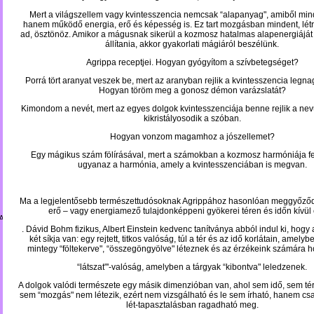
Mert a világszellem vagy kvintesszencia nemcsak “alapanyag", amiből mind
hanem működő energia, erő és képesség is. Ez tart mozgásban mindent, létr
ad, ösztönöz. Amikor a mágusnak sikerül a kozmosz hatalmas alapenergiáját
állítania, akkor gyakorlati mágiáról beszélünk.
Agrippa receptjei. Hogyan gyógyítom a szívbetegséget?
Porrá tört aranyat veszek be, mert az aranyban rejlik a kvintesszencia legna
Hogyan töröm meg a gonosz démon varázslatát?
Kimondom a nevét, mert az egyes dolgok kvintesszenciája benne rejlik a nev
kikristályosodik a szóban.
Hogyan vonzom
magamhoz a jószellemet?
Egy mágikus szám fölírásával, mert a számokban a kozmosz harmóniája fej
ugyanaz a harmónia, amely a kvintesszenciában is megvan.
Ma a legjelentősebb természettudósoknak Agrippához hasonlóan meggyőződ
erő – vagy energiamező tulajdonképpeni gyökerei téren és időn kívül
A_BACH
. Dávid Bohm fizikus, Albert Einstein kedvenc tanítványa abból indul ki, hogy
két síkja van: egy rejtett, titkos valóság, túl a tér és az idő korlátain, amely
mintegy “föltekerve", “összegöngyölve" léteznek és az érzékeink számára h
“látszat"'-valóság, amelyben a tárgyak “kibontva" leledzenek.
A dolgok valódi természete egy másik dimenzióban van, ahol sem idő, sem tér
sem “mozgás" nem létezik, ezért nem vizsgálható és le sem írható, hanem csa
lét-tapasztalásban ragadható meg.