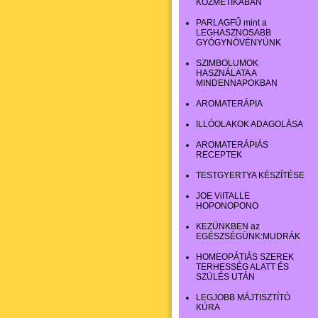
KOZMETIKÁBAN
PARLAGFŰ mint a
LEGHASZNOSABB
GYÓGYNÖVÉNYÜNK
SZIMBOLUMOK
HASZNÁLATA A
MINDENNAPOKBAN
AROMATERÁPIA
ILLÓOLAKOK ADAGOLÁSA
AROMATERÁPIÁS
RECEPTEK
TESTGYERTYA KÉSZÍTÉSE
JOE ViITALLE
HOPONOPONO
KEZÜNKBEN az
EGÉSZSÉGÜNK:MUDRÁK
HOMEOPÁTIÁS SZEREK
TERHESSÉG ALATT ÉS
SZÜLÉS UTÁN
LEGJOBB MÁJTISZTÍTÓ
KÚRA