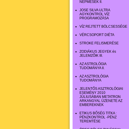
NÉPMESÉK II.
JOSE SILVA ULTRA
AGYKONTROL VÍZ
PROGRAMOZÁSA
VÍZ REJTETT BÖLCSESSÉGE
VÉRCSOPORT DIÉTA
STROKE FELISMERÉSE
ZODIÁKUS JEGYEK és
JELEMZŐIK III.
AZ ASTROLÓGIA
TUDOMÁNYA II.
AZ ASZTROLÓGIA
TUDOMÁNYA
JELENTŐS ASZTROLÓGIAI
ESEMÉNY 2010
JÚLIUSÁBAN METATRON
ARKANGYAL ÜZENETE AZ
EMBEREKNEK
ETIKUS BŐSÉG TITKA :
PÉNZKONTROL -PÉNZ
TEREMTÉSE