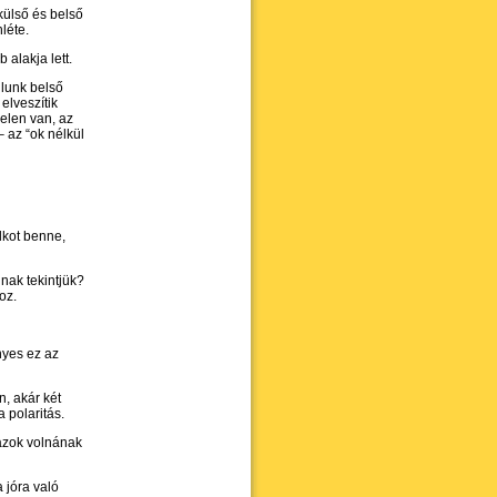
külső és belső
léte.
alakja lett.
lunk belső
elveszítik
jelen van, az
 az “ok nélkül
kot benne,
nak tekintjük?
oz.
nyes ez az
, akár két
 polaritás.
 azok volnának
 jóra való