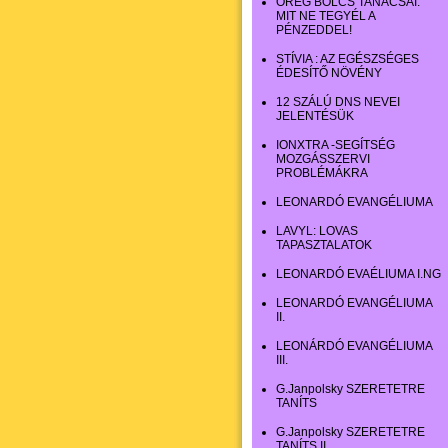
ÖREG BÖLCS TANÁCSAI:
MIT NE TEGYÉL A
PÉNZEDDEL!
STÍVIA : AZ EGÉSZSÉGES
ÉDESÍTŐ NÖVÉNY
12 SZÁLÚ DNS NEVEI
JELENTÉSÜK
IONXTRA -SEGÍTSÉG
MOZGÁSSZERVI
PROBLÉMÁKRA
LEONARDÓ EVANGÉLIUMA
LAVYL: LOVAS
TAPASZTALATOK
LEONARDÓ EVAÉLIUMA I.NG
LEONARDÓ EVANGÉLIUMA
II.
LEONÁRDÓ EVANGÉLIUMA
III.
G.Janpolsky SZERETETRE
TANÍTS
G.Janpolsky SZERETETRE
TANÍTS II.