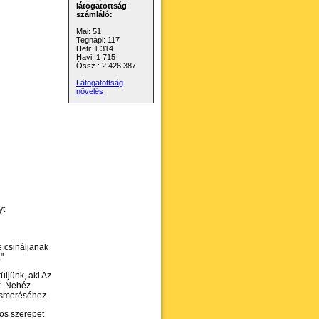
látogatottság
számláló:
Mai: 51
Tegnapi: 117
Heti: 1 314
Havi: 1 715
Össz.: 2 426 387
Látogatottság
növelés
yt
 csináljanak
"
üljünk, aki Az
k. Nehéz
ismeréséhez.
tos szerepet