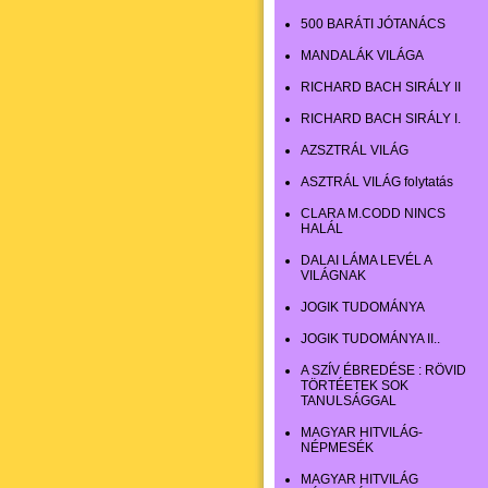
500 BARÁTI JÓTANÁCS
MANDALÁK VILÁGA
RICHARD BACH SIRÁLY II
RICHARD BACH SIRÁLY I.
AZSZTRÁL VILÁG
ASZTRÁL VILÁG folytatás
CLARA M.CODD NINCS
HALÁL
DALAI LÁMA LEVÉL A
VILÁGNAK
JOGIK TUDOMÁNYA
JOGIK TUDOMÁNYA II..
A SZÍV ÉBREDÉSE : RÖVID
TÖRTÉETEK SOK
TANULSÁGGAL
MAGYAR HITVILÁG-
NÉPMESÉK
MAGYAR HITVILÁG